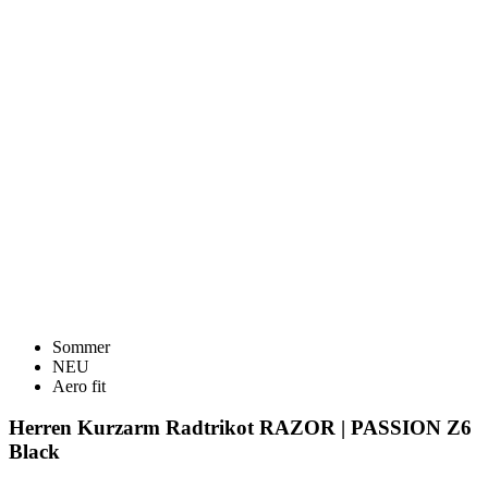
Sommer
NEU
Aero fit
Herren Kurzarm Radtrikot RAZOR | PASSION Z6
Black
Preis
129 €
DETAILS
Herren Kurzarm Radtrikot RAZOR | PASSION Z6 White