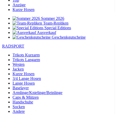
Top
Anzüge
Kurze Hosen
Sommer 2026
Team-Repliken
Special Editions
Ausverkauf
Geschenkgutscheine
RADSPORT
Trikots Kurzarm
Trikots Langarm
Westen
Jacken
Kurze Hosen
3/4 Lange Hosen
Lange Hosen
Baselayer
Armlinge/Knielinge/Beinlinge
Caps & Mützen
Handschuhe
Socken
Andere