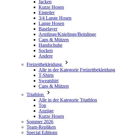
Baselayer
Armlinge/Knielinge/Beinlinge
Caps & Mützen
Handschuhe
Socken
Andere
Freizeitbekleidung
Alle in der Kategorie Freizeitbekleidung
T-Shirts
Sweatshirt
Caps & Mützen
Triathlon
Alle in der Kategorie Triathlon
Top
Anzüge
Kurze Hosen
Sommer 2026
Team-Repliken
Special Editions
Ausverkauf
Geschenkgutscheine
Damen
Alle in der Kategorie Damen