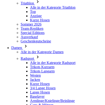
Triathlon
product[24119]
www.kalaswear.de
11 Monate 4
Wochen
Alle in der Kategorie Triathlon
Top
product[24501]
www.kalaswear.de
11 Monate 4
Anzüge
Wochen
Kurze Hosen
product[24535]
www.kalaswear.de
11 Monate 4
Sommer 2026
Wochen
Team-Repliken
Special Editions
product[40000062]
www.kalaswear.de
11 Monate 4
Ausverkauf
Wochen
Geschenkgutscheine
product[40000169]
www.kalaswear.de
11 Monate 4
Wochen
Damen
Alle in der Kategorie Damen
product[40000883]
www.kalaswear.de
11 Monate 4
Wochen
Radsport
Alle in der Kategorie Radsport
product[40000771]
www.kalaswear.de
11 Monate 4
Trikots Kurzarm
Wochen
Trikots Langarm
product[40001468]
www.kalaswear.de
11 Monate 4
Westen
Wochen
Jacken
Kurze Hosen
product[24444]
www.kalaswear.de
11 Monate 4
Wochen
3/4 Lange Hosen
Lange Hosen
product[40000996]
www.kalaswear.de
11 Monate 4
Baselayer
Wochen
Armlinge/Knielinge/Beinlinge
product[24243]
www.kalaswear.de
11 Monate 4
Caps & Mützen