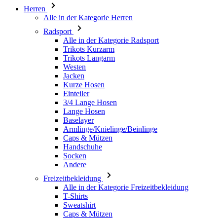
Wochen
Herren
product[24533]
www.kalaswear.de
11 Monate 4
Alle in der Kategorie Herren
Wochen
Radsport
product[40001011]
www.kalaswear.de
11 Monate 4
Alle in der Kategorie Radsport
Wochen
Trikots Kurzarm
Trikots Langarm
product[24010]
www.kalaswear.de
11 Monate 4
Wochen
Westen
Jacken
product[24112]
www.kalaswear.de
11 Monate 4
Kurze Hosen
Wochen
Einteiler
product[24147]
www.kalaswear.de
11 Monate 4
3/4 Lange Hosen
Wochen
Lange Hosen
Baselayer
product[24007]
www.kalaswear.de
11 Monate 4
Armlinge/Knielinge/Beinlinge
Wochen
Caps & Mützen
product[24036]
www.kalaswear.de
11 Monate 4
Handschuhe
Wochen
Socken
Andere
product[24271]
www.kalaswear.de
11 Monate 4
Wochen
Freizeitbekleidung
product[40001555]
www.kalaswear.de
11 Monate 4
Alle in der Kategorie Freizeitbekleidung
Wochen
T-Shirts
Sweatshirt
product[24286]
www.kalaswear.de
11 Monate 4
Caps & Mützen
Wochen