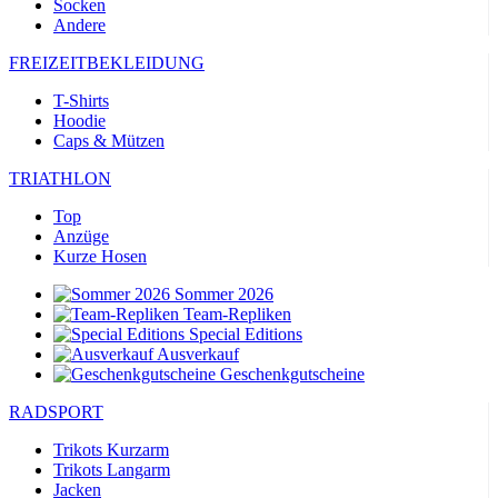
Socken
Andere
product[24049]
www.kalaswear.de
11 Monate 4
Wochen
FREIZEITBEKLEIDUNG
product[40000637]
www.kalaswear.de
11 Monate 4
Wochen
T-Shirts
Hoodie
product[24099]
www.kalaswear.de
11 Monate 4
Caps & Mützen
Wochen
product[24252]
www.kalaswear.de
11 Monate 4
TRIATHLON
Wochen
Top
product[24375]
www.kalaswear.de
11 Monate 4
Anzüge
Wochen
Kurze Hosen
product[40000467]
www.kalaswear.de
11 Monate 4
Wochen
Sommer 2026
Team-Repliken
product[24126]
www.kalaswear.de
11 Monate 4
Wochen
Special Editions
Ausverkauf
product[24187]
www.kalaswear.de
11 Monate 4
Geschenkgutscheine
Wochen
RADSPORT
product[24022]
www.kalaswear.de
11 Monate 4
Wochen
Trikots Kurzarm
product[24248]
www.kalaswear.de
11 Monate 4
Trikots Langarm
Wochen
Jacken