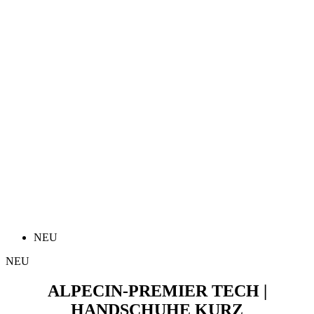
NEU
NEU
ALPECIN-PREMIER TECH |
HANDSCHUHE KURZ
Preis
26,90 €
BASE Z1 | Ärmelloses MicroMesh | weiß