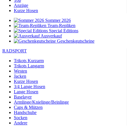
Top
Anzüge
Kurze Hosen
Sommer 2026
Team-Repliken
Special Editions
Ausverkauf
Geschenkgutscheine
RADSPORT
Trikots Kurzarm
Trikots Langarm
Westen
Jacken
Kurze Hosen
3/4 Lange Hosen
Lange Hosen
Baselayer
Armlinge/Knielinge/Beinlinge
Caps & Mützen
Handschuhe
Socken
Andere