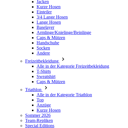
Baselayer
Armlinge/Knielinge/Beinlinge
Caps & Mützen
Handschuhe
Socken
Andere
Freizeitbekleidung
Alle in der Kategorie Freizeitbekleidung
T-Shirts
Sweatshirt
Caps & Mützen
Triathlon
Alle in der Kategorie Triathlon
Top
Anzüge
Kurze Hosen
Sommer 2026
Team-Repliken
Special Editions
Ausverkauf
Geschenkgutscheine
Damen
Alle in der Kategorie Damen