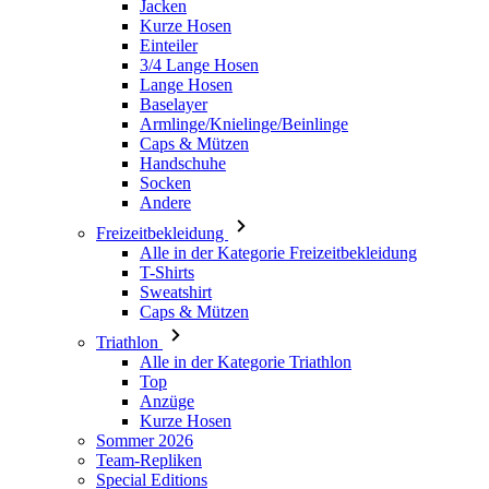
Baselayer
Armlinge/Knielinge/Beinlinge
Caps & Mützen
Handschuhe
Socken
Andere
Freizeitbekleidung
Alle in der Kategorie Freizeitbekleidung
T-Shirts
Sweatshirt
Caps & Mützen
Triathlon
Alle in der Kategorie Triathlon
Top
Anzüge
Kurze Hosen
Sommer 2026
Team-Repliken
Special Editions
Ausverkauf
Geschenkgutscheine
Damen
Alle in der Kategorie Damen