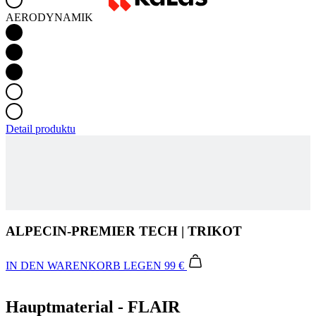
Detail produktu
ALPECIN-PREMIER TECH | TRIKOT
IN DEN WARENKORB LEGEN
99 €
Hauptmaterial - FLAIR
Das neue Flair-Material wurde exklusiv für Kalas entwickelt und
basiert auf unserem bewährten Spinn-Stoff, der für seine
Leichtigkeit und Atmungsaktivität bekannt ist. Die doppellagige
Mikrofaser-Konstruktion sorgt für ein angenehm weiches