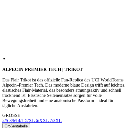
ALPECIN-PREMIER TECH | TRIKOT
Das Flair Trikot ist das offizielle Fan-Replica des UCI WorldTeams
Alpecin–Premier Tech. Das moderne blaue Design trifft auf leichtes,
elastisches Flair-Material, das besonders atmungsaktiv und schnell
trocknend ist. Elastische Seiteneinsätze sorgen für volle
Bewegungsfreiheit und eine anatomische Passform – ideal für
tägliche Ausfahrten.
GRÖSSE
2/S
3/M
4/L
5/XL
6/XXL
7/3XL
Größentabelle
Auf Lager > 5 Stück
für den Versand innerhalb eines Tag
Preis
99 €