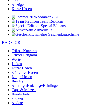
Top
Anzüge
Kurze Hosen
Sommer 2026
Team-Repliken
Special Editions
Ausverkauf
Geschenkgutscheine
RADSPORT
Trikots Kurzarm
Trikots Langarm
Westen
Jacken
Kurze Hosen
3/4 Lange Hosen
Lange Hosen
Baselayer
Armlinge/Knielinge/Beinlinge
Caps & Mützen
Handschuhe
Socken
Andere