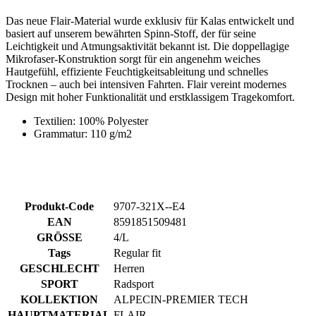
Hautgefühl, effiziente Feuchtigkeitsableitung und schnelles
Trocknen – auch bei intensiven Fahrten. Flair vereint modernes
Design mit hoher Funktionalität und erstklassigem Tragekomfort.
Textilien: 100% Polyester
Grammatur: 110 g/m2
Produkt-Code
9707-321X--E4
EAN
8591851509481
GRÖSSE
4/L
Tags
Regular fit
GESCHLECHT
Herren
SPORT
Radsport
KOLLEKTION
ALPECIN-PREMIER TECH
HAUPTMATERIAL
FLAIR
Zubehör
BASE Z1 | Ärmelloses MicroMesh | weiß