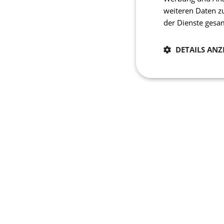
weiteren Daten z
der Dienste ges
DETAILS ANZ
Notwendig
Unbedingt erforderli
Kontoverwaltung. Oh
Name
CookieScriptConse