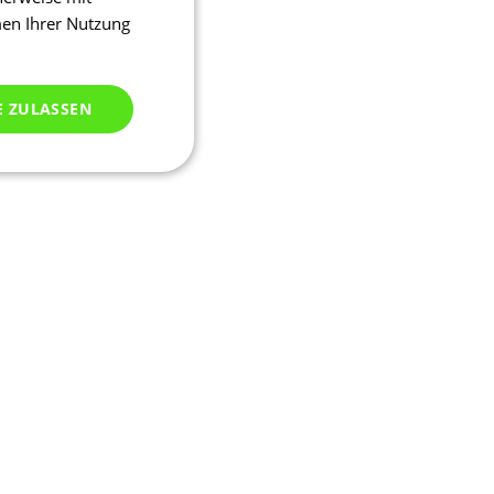
men Ihrer Nutzung
E ZULASSEN
ich klassifiziert
meldung und die
wendet werden.
ipt.com-Dienst
stellungen für