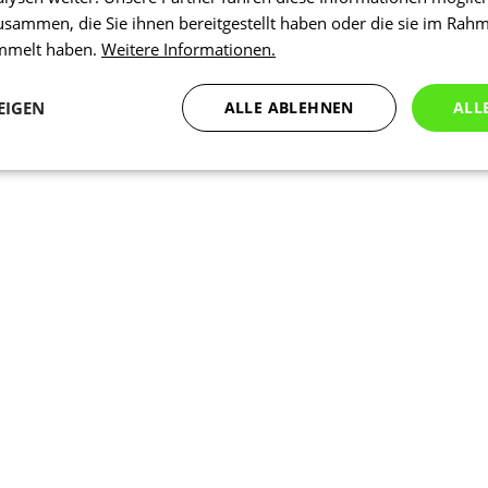
usammen, die Sie ihnen bereitgestellt haben oder die sie im Rah
ammelt haben.
Weitere Informationen.
EIGEN
ALLE ABLEHNEN
ALL
Statistiken
Marketing
Funktionalität
N
Notwendig
Statistiken
Marketing
Funktionalität
Nich klassifiziert
che Cookies ermöglichen wesentliche Kernfunktionen der Website wie die Benutzeran
ne die unbedingt erforderlichen Cookies kann die Website nicht ordnungsgemäß ver
Anbieter
/
Ablaufdatum
Beschreibung
Domäne
nt
5 Monate 3
Dieses Cookie wird vom Cookie-Scr
CookieScript
Wochen
verwendet, um die Einwilligungsein
.kalaswear.de