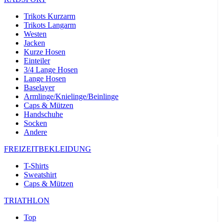
product[24532]
www.kalaswear.de
11 Monate 4
Wochen
Trikots Kurzarm
Trikots Langarm
product[40000005]
www.kalaswear.de
11 Monate 4
Wochen
Westen
Jacken
product[40000305]
www.kalaswear.de
11 Monate 4
Kurze Hosen
Wochen
Einteiler
product[24131]
www.kalaswear.de
11 Monate 4
3/4 Lange Hosen
Wochen
Lange Hosen
Baselayer
product[24204]
www.kalaswear.de
11 Monate 4
Armlinge/Knielinge/Beinlinge
Wochen
Caps & Mützen
product[24272]
www.kalaswear.de
11 Monate 4
Handschuhe
Wochen
Socken
Andere
product[24423]
www.kalaswear.de
11 Monate 4
Wochen
FREIZEITBEKLEIDUNG
product[40000732]
www.kalaswear.de
11 Monate 4
Wochen
T-Shirts
Sweatshirt
product[40001612]
www.kalaswear.de
11 Monate 4
Wochen
Caps & Mützen
product[24032]
www.kalaswear.de
11 Monate 4
TRIATHLON
Wochen
Top
product[24169]
www.kalaswear.de
11 Monate 4