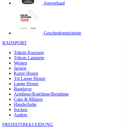
Ausverkauf
product[24119]
www.kalaswear.de
11 Monate 4
Wochen
product[24501]
www.kalaswear.de
11 Monate 4
Wochen
product[24535]
www.kalaswear.de
11 Monate 4
Geschenkgutscheine
Wochen
product[40000062]
www.kalaswear.de
11 Monate 4
RADSPORT
Wochen
Trikots Kurzarm
product[40000169]
www.kalaswear.de
11 Monate 4
Trikots Langarm
Wochen
Westen
product[40000883]
www.kalaswear.de
11 Monate 4
Jacken
Wochen
Kurze Hosen
3/4 Lange Hosen
product[40000771]
www.kalaswear.de
11 Monate 4
Wochen
Lange Hosen
Baselayer
product[40001468]
www.kalaswear.de
11 Monate 4
Armlinge/Knielinge/Beinlinge
Wochen
Caps & Mützen
product[24444]
www.kalaswear.de
11 Monate 4
Handschuhe
Wochen
Socken
Andere
product[40000996]
www.kalaswear.de
11 Monate 4
Wochen
FREIZEITBEKLEIDUNG
product[24243]
www.kalaswear.de
11 Monate 4