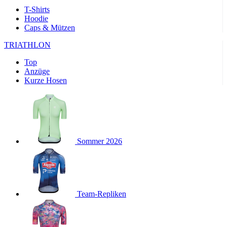
Wochen
T-Shirts
Hoodie
product[40000143]
www.kalaswear.de
11 Monate 4
Caps & Mützen
Wochen
product[40000376]
www.kalaswear.de
11 Monate 4
TRIATHLON
Wochen
Top
product[24218]
www.kalaswear.de
11 Monate 4
Anzüge
Wochen
Kurze Hosen
product[24291]
www.kalaswear.de
11 Monate 4
Wochen
product[40001024]
www.kalaswear.de
11 Monate 4
Wochen
product[40001036]
www.kalaswear.de
11 Monate 4
Wochen
Sommer 2026
product[40000167]
www.kalaswear.de
11 Monate 4
Wochen
product[24161]
www.kalaswear.de
11 Monate 4
Wochen
Team-Repliken
product[24053]
www.kalaswear.de
11 Monate 4
Wochen
product[24138]
www.kalaswear.de
11 Monate 4
Wochen