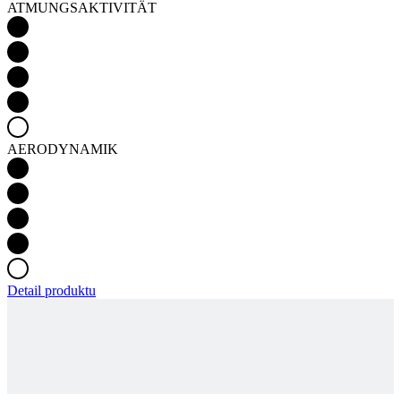
AERODYNAMIK
Detail produktu
BLUE MARINE FOUNDATION | TRIKOT |
JUNIOR
Produkt-Code
9706-521X--S0