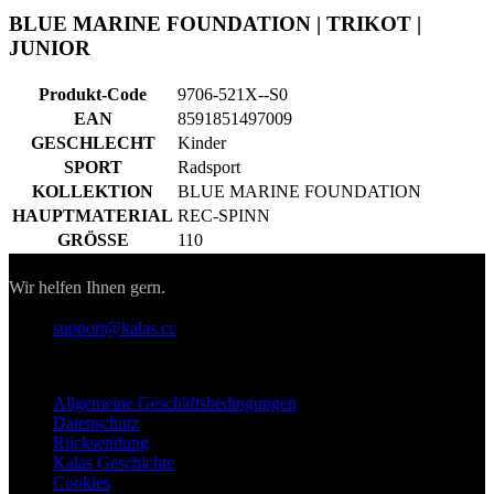
EAN
8591851497009
GESCHLECHT
Kinder
SPORT
Radsport
KOLLEKTION
BLUE MARINE FOUNDATION
HAUPTMATERIAL
REC-SPINN
GRÖSSE
110
Kontakt
Wir helfen Ihnen gern.
support@kalas.cc
Informationen
Allgemeine Geschäftsbedingungen
Datenschutz
Rücksendung
Kalas Geschichte
Cookies
Für Kunden
Versand
Download