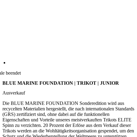
ale beendet
BLUE MARINE FOUNDATION | TRIKOT | JUNIOR
Ausverkauf
Die BLUE MARINE FOUNDATION Sonderedition wird aus
recycelten Materialien hergestellt, die nach internationalen Standards
(GRS) zertifiziert sind, ohne dabei auf die funktionellen
Eigenschaften und Vorteile unseres meistverkauften Trikots ELITE
Spinn zu verzichten. 20 Prozent der Erlöse aus dem Verkauf dieser
Trikots werden an die Wohltätigkeitsorganisation gespendet, um den
Schutz und die Wiederherstellung der Weltmeere zu unterstützen.
Alternative Produkte
MOTION Z4 | Trikot | Sky Blue | JUNIOR