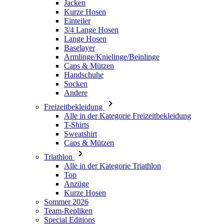
Baselayer
Armlinge/Knielinge/Beinlinge
Caps & Mützen
Handschuhe
Socken
Andere
Freizeitbekleidung
Alle in der Kategorie Freizeitbekleidung
T-Shirts
Sweatshirt
Caps & Mützen
Triathlon
Alle in der Kategorie Triathlon
Top
Anzüge
Kurze Hosen
Sommer 2026
Team-Repliken
Special Editions
Ausverkauf
Geschenkgutscheine
Damen
Alle in der Kategorie Damen