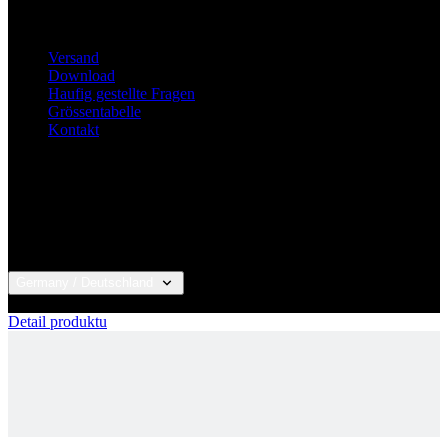
Haufig gestellte Fragen
Grössentabelle
Kontakt
Germany / Deutschland
© 2026 KALAS Sportswear
Detail produktu
BLUE MARINE FOUNDATION | TRIKOT |
JUNIOR
Kunden-Login