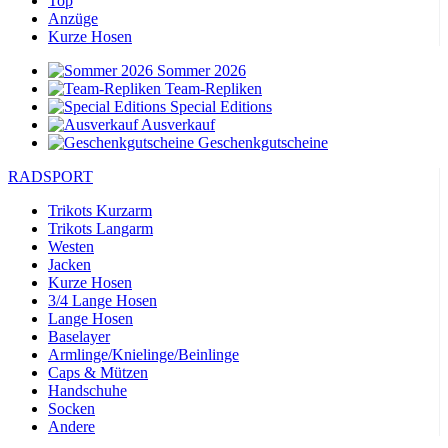
Top
Anzüge
Kurze Hosen
Sommer 2026
Team-Repliken
Special Editions
Ausverkauf
Geschenkgutscheine
RADSPORT
Trikots Kurzarm
Trikots Langarm
Westen
Jacken
Kurze Hosen
3/4 Lange Hosen
Lange Hosen
Baselayer
Armlinge/Knielinge/Beinlinge
Caps & Mützen
Handschuhe
Socken
Andere