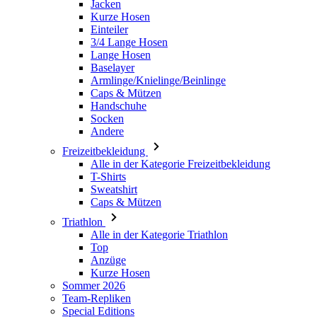
Baselayer
Armlinge/Knielinge/Beinlinge
Caps & Mützen
Handschuhe
Socken
Andere
Freizeitbekleidung
Alle in der Kategorie Freizeitbekleidung
T-Shirts
Sweatshirt
Caps & Mützen
Triathlon
Alle in der Kategorie Triathlon
Top
Anzüge
Kurze Hosen
Sommer 2026
Team-Repliken
Special Editions
Ausverkauf
Geschenkgutscheine
Damen
Alle in der Kategorie Damen