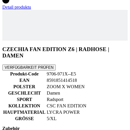
CZECHIA FAN EDITION Z6 | RADHOSE |
DAMEN
VERFÜGBARKEIT PRÜFEN
Produkt-Code
9706-971X--E5
EAN
8591851414518
POLSTER
ZOOM X WOMEN
GESCHLECHT
Damen
SPORT
Radsport
KOLLEKTION
CSC FAN EDITION
HAUPTMATERIAL
LYCRA POWER
GRÖSSE
5/XL
Zubehör
RIDE CARE | Chamois Cream 100 ml