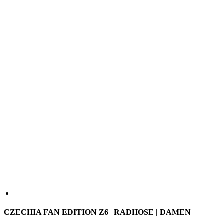
CZECHIA FAN EDITION Z6 | RADHOSE | DAMEN
Die CSC Fan Edition Radhose verbindet den Look der
tschechischen Nationalmannschaft mit einem cleanen,
minimalistischen Design – modern interpretiert als Alternative zur
klassischen Trikolore.