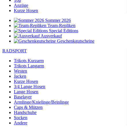
Top
Anzüge
Kurze Hosen
Sommer 2026
Team-Repliken
Special Editions
Ausverkauf
Geschenkgutscheine
RADSPORT
Trikots Kurzarm
Trikots Langarm
Westen
Jacken
Kurze Hosen
3/4 Lange Hosen
Lange Hosen
Baselayer
Armlinge/Knielinge/Beinlinge
Caps & Mützen
Handschuhe
Socken
Andere