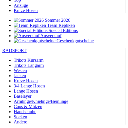
Top
Anzüge
Kurze Hosen
Sommer 2026
Team-Repliken
Special Editions
Ausverkauf
Geschenkgutscheine
RADSPORT
Trikots Kurzarm
Trikots Langarm
Westen
Jacken
Kurze Hosen
3/4 Lange Hosen
Lange Hosen
Baselayer
Armlinge/Knielinge/Beinlinge
Caps & Mützen
Handschuhe
Socken
Andere