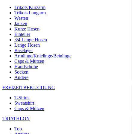
Trikots Kurzarm
Trikots Langarm
Westen
Jacken
Kurze Hosen
Einteiler
3/4 Lange Hosen
Lange Hosen
Baselayer
Armlinge/Knielinge/Beinlinge
Caps & Mützen
Handschuhe
Socken
Andere
FREIZEITBEKLEIDUNG
T-Shirts
Sweatshirt
Caps & Mützen
TRIATHLON
Top