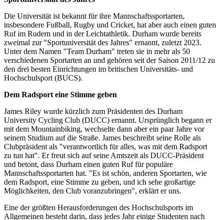
zweimal zur "Sportuniversität des Jahres" ernannt, zuletzt 2023.
Unter dem Namen "Team Durham" treten sie in mehr als 50
verschiedenen Sportarten an und gehören seit der Saison 2011/12 zu
den drei besten Einrichtungen im britischen Universitäts- und
Hochschulsport (BUCS).
Dem Radsport eine Stimme geben
James Riley wurde kürzlich zum Präsidenten des Durham
University Cycling Club (DUCC) ernannt. Ursprünglich begann er
mit dem Mountainbiking, wechselte dann aber ein paar Jahre vor
seinem Studium auf die Straße. James beschreibt seine Rolle als
Clubpräsident als "verantwortlich für alles, was mit dem Radsport
zu tun hat". Er freut sich auf seine Amtszeit als DUCC-Präsident
und betont, dass Durham einen guten Ruf für populäre
Mannschaftssportarten hat. "Es ist schön, anderen Sportarten, wie
dem Radsport, eine Stimme zu geben, und ich sehe großartige
Möglichkeiten, den Club voranzubringen", erklärt er uns.
Eine der größten Herausforderungen des Hochschulsports im
Allgemeinen besteht darin, dass jedes Jahr einige Studenten nach
ihrem Abschluss die Universität verlassen und ein neuer Jahrgang
mit Studenten hinzukommt. "In diesem Jahr zählt der Verein etwa
70 Mitglieder".
Der Verein ist hauptsächlich auf der Straße aktiv. Es gibt auch einige