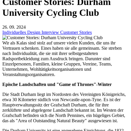
26. 09. 2024
Individuelles Design
Interview
Customer Stories
Wir als Kalas sind stolz auf unsere vielen Kunden, die uns ihr
Vertrauen schenken. Eines haben sie alle gemeinsam. Sie streben
nach Individualität, die sie mit ihrer selbstgestalteten
Radsportbekleidung zum Ausdruck bringen. Darunter sind
Einzelpersonen, Familien, kleine Gruppen, Vereine, Teams,
Unternehmen, Wohltätigkeitsorganisationen und
Veranstaltungsorganisatoren.
Epische Landschaften und "Game of Thrones"-Winter
Die Stadt Durham liegt im Nordosten des Vereinigten Königreichs,
etwa 30 Kilometer südlich von Newcastle-upon-Tyne. Es ist der
Hauptverwaltungssitz der Grafschaft Durham, die für ihre
zerklüftete und abgelegene Landschaft bekannt ist. Im Westen der
Grafschaft befinden sich die North Pennines, ein hügeliges Gebiet,
das als "Area of Outstanding Natural Beauty" ausgewiesen ist.
Die Durham University ist eine angesehene Einrichtung, die 1832
gegründet wurde und damit nach Oxford und Cambridge die
drittälteste Universität in England ist. Der Sport an dieser Universität
geht auf ihre Gründung zurück. 1834 wurde die erste Durham
Rowing Regatta organisiert und 1842 fand das erste aufgezeichnete