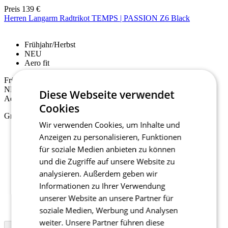
Preis
139 €
Herren Langarm Radtrikot TEMPS | PASSION Z6 Black
Frühjahr/Herbst
NEU
Aero fit
Frühjahr/Herbst
NEU
Diese Webseite verwendet
Aero fit
Cookies
Größe auswählen:
Wir verwenden Cookies, um Inhalte und
2/S
Anzeigen zu personalisieren, Funktionen
3/M
für soziale Medien anbieten zu können
4/L
und die Zugriffe auf unsere Website zu
5/XL
6/XXL
analysieren. Außerdem geben wir
7/3XL
Informationen zu Ihrer Verwendung
1+/XS+
unserer Website an unsere Partner für
2+/S+
3+/M+
soziale Medien, Werbung und Analysen
weiter. Unsere Partner führen diese