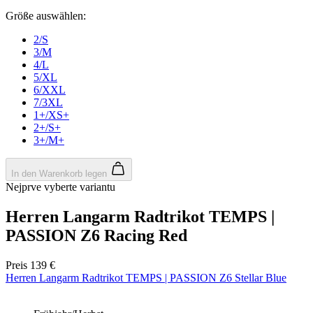
Größe auswählen:
2/S
3/M
4/L
5/XL
Google
6/XXL
Privacy Policy
7/3XL
1+/XS+
2+/S+
VISITOR_PRIVACY_METADATA
5 Monate 4
YouTube
3+/M+
Wochen
.youtube.com
In den Warenkorb legen
Nejprve vyberte variantu
Herren Langarm Radtrikot TEMPS |
PASSION Z6 Racing Red
Preis
139 €
Herren Langarm Radtrikot TEMPS | PASSION Z6 Stellar Blue
ipCountry
www.kalaswear.de
1 Jahr