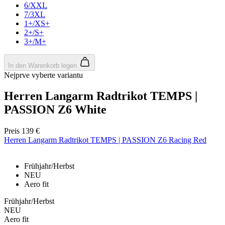
6/XXL
7/3XL
1+/XS+
2+/S+
3+/M+
Notwendig
Statistiken
Marketing
Funktionalität
Nich klassifiziert
In den Warenkorb legen
Nejprve vyberte variantu
Unbedingt erforderliche Cookies ermöglichen
wesentliche Kernfunktionen der Website wie die
Benutzeranmeldung und die Kontoverwaltung.
Herren Langarm Radtrikot TEMPS |
Ohne die unbedingt erforderlichen Cookies kann die
Website nicht ordnungsgemäß verwendet werden.
PASSION Z6 White
Anbieter
/
Name
Ablaufdatum
Domäne
Preis
139 €
Herren Langarm Radtrikot TEMPS | PASSION Z6 Racing Red
laravel_session
1 Tag
Laravel LLC
www.kalaswear.de
Frühjahr/Herbst
NEU
PHPSESSID
Sitzung
PHP.net
Aero fit
www.kalaswear.de
Frühjahr/Herbst
NEU
Aero fit