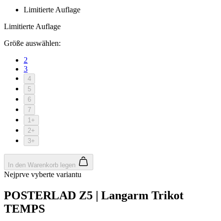
Limitierte Auflage
Limitierte Auflage
Größe auswählen:
2
3
4
5
6
7
1+
2+
3+
In den Warenkorb legen
Nejprve vyberte variantu
POSTERLAD Z5 | Langarm Trikot
TEMPS