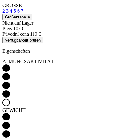
GRÖSSE
2
3
4
5
6
7
Größentabelle
Nicht auf Lager
Preis
107 €
Původní cena
119 €
Verfügbarkeit prüfen
Eigenschaften
ATMUNGSAKTIVITÄT
GEWICHT