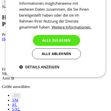
In den Warenkorb legen
Informationen möglicherweise mit
Nejprve vyberte variantu
weiteren Daten zusammen, die Sie ihnen
bereitgestellt haben oder die sie im
Herren Langarm Radtrikot TEMPS |
Rahmen Ihrer Nutzung der Dienste
PASSION Z6 Black
gesammelt haben.
Weitere Informationen.
Preis
139 €
Herren Langarm Radtrikot TEMPS | PASSION Z6 White
ALLE ZULASSEN
Frühjahr/Herbst
ALLE ABLEHNEN
NEU
Aero fit
DETAILS ANZEIGEN
Frühjahr/Herbst
NEU
Notwendig
Statistiken
Marketing
Aero fit
Größe auswählen:
2/S
Funktionalität
Nich klassifiziert
3/M
4/L
5/XL