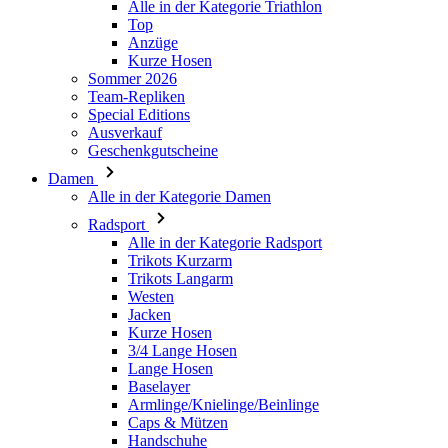
Alle in der Kategorie Triathlon
Top
Anzüge
Kurze Hosen
ipCountry
Sommer 2026
Team-Repliken
Special Editions
laravel_session
Ausverkauf
Geschenkgutscheine
_se20session
Damen
Alle in der Kategorie Damen
PHPSESSID
Radsport
Alle in der Kategorie Radsport
Trikots Kurzarm
Trikots Langarm
Westen
Jacken
Kurze Hosen
3/4 Lange Hosen
VISITOR_PRIVACY_
Lange Hosen
Baselayer
Armlinge/Knielinge/Beinlinge
Caps & Mützen
Handschuhe