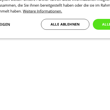
usammen, die Sie ihnen bereitgestellt haben oder die sie im Rah
ammelt haben.
Weitere Informationen.
EIGEN
ALLE ABLEHNEN
ALL
Statistiken
Marketing
Funktionalität
N
Notwendig
Statistiken
Marketing
Funktionalität
Nich klassifiziert
che Cookies ermöglichen wesentliche Kernfunktionen der Website wie die Benutzeran
ne die unbedingt erforderlichen Cookies kann die Website nicht ordnungsgemäß ver
Anbieter
/
Ablaufdatum
Beschreibung
Domäne
nt
5 Monate 3
Dieses Cookie wird vom Cookie-Scr
CookieScript
Wochen
verwendet, um die Einwilligungsein
.kalaswear.de