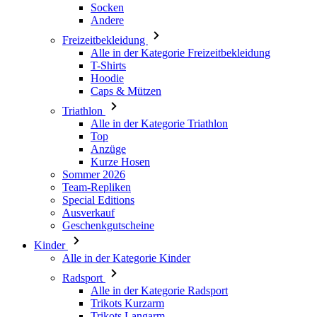
Socken
Andere
Freizeitbekleidung
Name
Name
Name
Alle in der Kategorie Freizeitbekleidung
Name
_bra_functionality
product[24084]
T-Shirts
_bra_perfor
Hoodie
basketCookieId
product[24211]
_bra_target
Caps & Mützen
_ga_6WWMMGNK3
product[24217]
_fbp
Triathlon
Alle in der Kategorie Triathlon
product[40001025]
Top
LaVisitorId_a2Fs
product[40001557]
Anzüge
test_cookie
Kurze Hosen
product[40000639]
Sommer 2026
_ga
Team-Repliken
product[40001044]
IDE
Special Editions
product[24051]
Ausverkauf
Geschenkgutscheine
product[40001033]
LaSID
Kinder
product[24441]
Alle in der Kategorie Kinder
product[24066]
Radsport
YSC
Alle in der Kategorie Radsport
product[24120]
Trikots Kurzarm
product[24167]
VISITOR_INFO1_LIV
Trikots Langarm