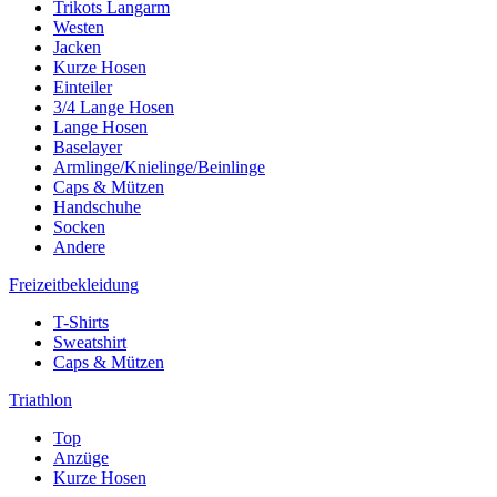
Trikots Langarm
Westen
Jacken
Kurze Hosen
Einteiler
3/4 Lange Hosen
Lange Hosen
Baselayer
Armlinge/Knielinge/Beinlinge
Caps & Mützen
Handschuhe
Socken
Andere
Freizeitbekleidung
T-Shirts
Sweatshirt
Caps & Mützen
Triathlon
Top
Anzüge
Kurze Hosen