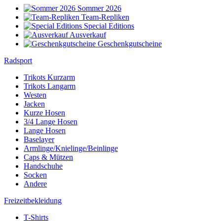
Sommer 2026
Team-Repliken
Special Editions
Ausverkauf
Geschenkgutscheine
Radsport
Trikots Kurzarm
Trikots Langarm
Westen
Jacken
Kurze Hosen
3/4 Lange Hosen
Lange Hosen
Baselayer
Armlinge/Knielinge/Beinlinge
Caps & Mützen
Handschuhe
Socken
Andere
Freizeitbekleidung
T-Shirts