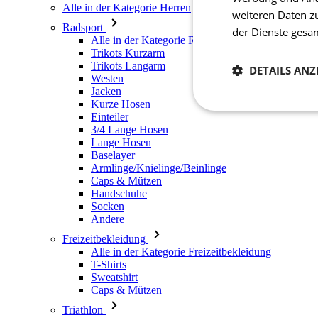
Alle in der Kategorie Herren
weiteren Daten z
Radsport
der Dienste ges
Alle in der Kategorie Radsport
Trikots Kurzarm
Trikots Langarm
DETAILS ANZ
Westen
Jacken
Kurze Hosen
Notwendig
Einteiler
3/4 Lange Hosen
Lange Hosen
Baselayer
Armlinge/Knielinge/Beinlinge
Caps & Mützen
Handschuhe
Socken
Andere
Freizeitbekleidung
Unbedingt erforderli
Kontoverwaltung. Oh
Alle in der Kategorie Freizeitbekleidung
T-Shirts
Sweatshirt
Name
Caps & Mützen
CookieScriptConse
Triathlon