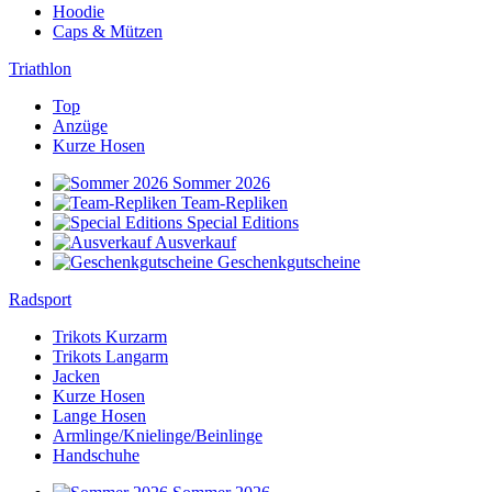
Hoodie
Caps & Mützen
Triathlon
Top
Anzüge
Kurze Hosen
Sommer 2026
Team-Repliken
Special Editions
Ausverkauf
Geschenkgutscheine
Radsport
Trikots Kurzarm
Trikots Langarm
Jacken
Kurze Hosen
Lange Hosen
Armlinge/Knielinge/Beinlinge
Handschuhe