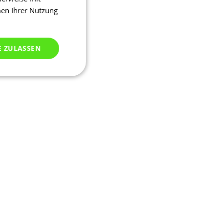
men Ihrer Nutzung
E ZULASSEN
ich klassifiziert
meldung und die
wendet werden.
ipt.com-Dienst
stellungen für