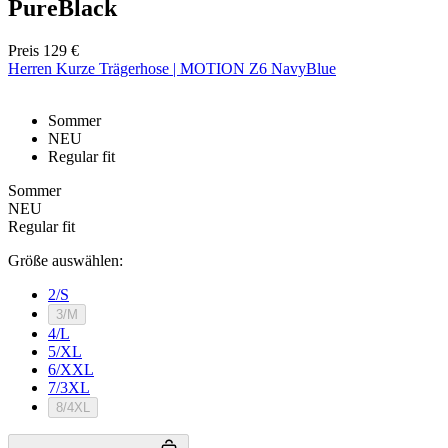
PureBlack
Preis
129 €
Herren Kurze Trägerhose | MOTION Z6 NavyBlue
Notwendig
Statistiken
Marketing
Funktionalität
Nich klassifiziert
Sommer
NEU
Unbedingt erforderliche Cookies ermöglichen
Regular fit
wesentliche Kernfunktionen der Website wie die
Benutzeranmeldung und die Kontoverwaltung.
Sommer
Ohne die unbedingt erforderlichen Cookies kann die
NEU
Website nicht ordnungsgemäß verwendet werden.
Regular fit
Anbieter
/
Name
Ablaufdatum
Domäne
Größe auswählen:
laravel_session
1 Tag
Laravel LLC
2/S
www.kalaswear.de
3/M
4/L
5/XL
PHPSESSID
Sitzung
PHP.net
6/XXL
www.kalaswear.de
7/3XL
8/4XL