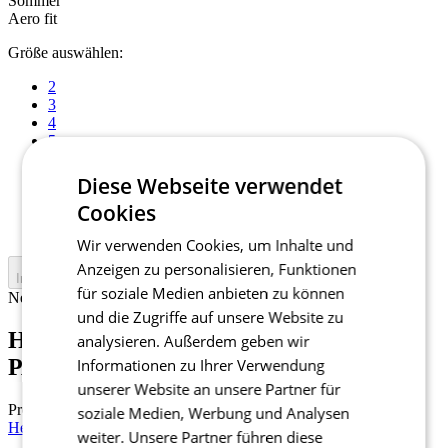
Sommer
Aero fit
Größe auswählen:
2
3
4
5
6
7
Diese Webseite verwendet
1+
Cookies
2+
3+
Wir verwenden Cookies, um Inhalte und
Anzeigen zu personalisieren, Funktionen
In den Warenkorb legen
für soziale Medien anbieten zu können
Nejprve vyberte variantu
und die Zugriffe auf unsere Website zu
Herren Kurze Trägerhose GRAVEL |
analysieren. Außerdem geben wir
PASSION Z4 Khaki
Informationen zu Ihrer Verwendung
unserer Website an unsere Partner für
Preis
199 €
soziale Medien, Werbung und Analysen
Herren Kurze Trägerhose | MOTION Z6 PureBlack
weiter. Unsere Partner führen diese