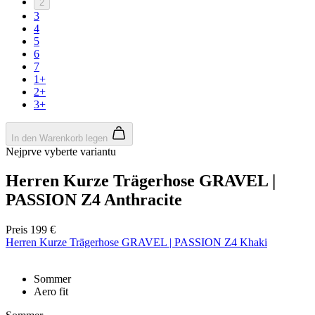
2
3
4
5
6
7
1+
2+
3+
In den Warenkorb legen
Nejprve vyberte variantu
Herren Kurze Trägerhose GRAVEL |
PASSION Z4 Anthracite
Preis
199 €
Herren Kurze Trägerhose GRAVEL | PASSION Z4 Khaki
Sommer
Aero fit