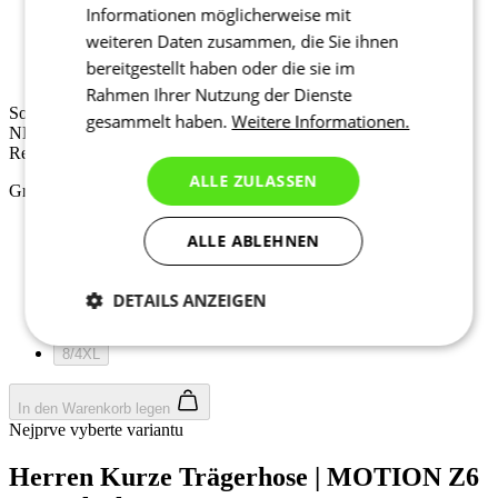
Informationen möglicherweise mit
Sommer
weiteren Daten zusammen, die Sie ihnen
NEU
bereitgestellt haben oder die sie im
Regular fit
Rahmen Ihrer Nutzung der Dienste
Sommer
gesammelt haben.
Weitere Informationen.
NEU
Regular fit
ALLE ZULASSEN
Größe auswählen:
2/S
ALLE ABLEHNEN
3/M
4/L
5/XL
DETAILS ANZEIGEN
6/XXL
7/3XL
Notwendig
Statistiken
Marketing
8/4XL
In den Warenkorb legen
Nejprve vyberte variantu
Funktionalität
Nich klassifiziert
Herren Kurze Trägerhose | MOTION Z6