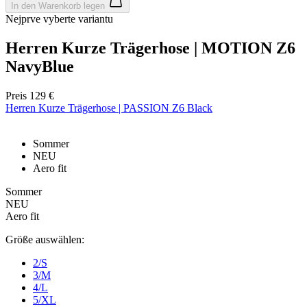
In den Warenkorb legen
Nejprve vyberte variantu
Herren Kurze Trägerhose | MOTION Z6
NavyBlue
Google
Privacy Policy
Preis
129 €
Herren Kurze Trägerhose | PASSION Z6 Black
VISITOR_PRIVACY_METADATA
5 Monate 4
YouTube
Wochen
.youtube.com
Sommer
NEU
Aero fit
Sommer
NEU
Aero fit
Größe auswählen:
2/S
3/M
ipCountry
www.kalaswear.de
1 Jahr
4/L
5/XL