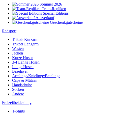
Sommer 2026
Team-Repliken
Special Editions
Ausverkauf
Geschenkgutscheine
Radsport
Trikots Kurzarm
Trikots Langarm
Westen
Jacken
Kurze Hosen
3/4 Lange Hosen
Lange Hosen
Baselayer
Armlinge/Knielinge/Beinlinge
Caps & Mützen
Handschuhe
Socken
Andere
Freizeitbekleidung
T-Shirts