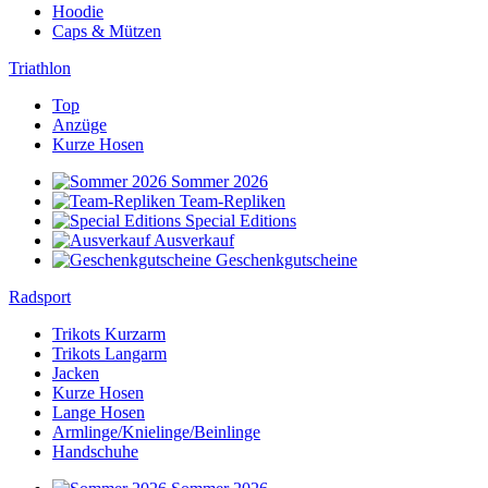
Hoodie
Caps & Mützen
Triathlon
Top
Anzüge
Kurze Hosen
Sommer 2026
Team-Repliken
Special Editions
Ausverkauf
Geschenkgutscheine
Radsport
Trikots Kurzarm
Trikots Langarm
Jacken
Kurze Hosen
Lange Hosen
Armlinge/Knielinge/Beinlinge
Handschuhe