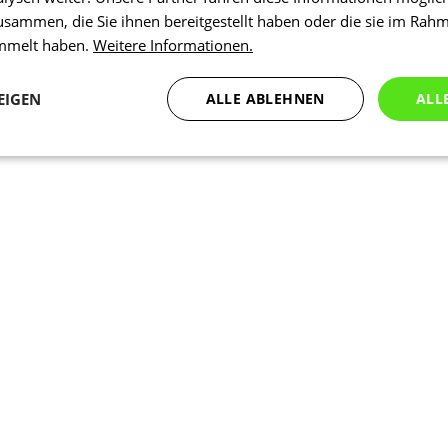
usammen, die Sie ihnen bereitgestellt haben oder die sie im Rah
ammelt haben.
Weitere Informationen.
EIGEN
ALLE ABLEHNEN
ALL
Statistiken
Marketing
Funktionalität
N
Notwendig
Statistiken
Marketing
Funktionalität
Nich klassifiziert
che Cookies ermöglichen wesentliche Kernfunktionen der Website wie die Benutzeran
ne die unbedingt erforderlichen Cookies kann die Website nicht ordnungsgemäß ver
Anbieter
/
Ablaufdatum
Beschreibung
Domäne
1 Tag
Intern verwendet laravel laravel_se
Laravel LLC
Sitzungsinstanz für einen Benutzer z
www.kalaswear.de