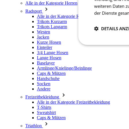
Alle in der Kategorie Herren
weiteren Daten z
Radsport
der Dienste ges
Alle in der Kategorie Radsport
Trikots Kurzarm
Trikots Langarm
DETAILS ANZ
Westen
Jacken
Kurze Hosen
Notwendig
Einteiler
3/4 Lange Hosen
Lange Hosen
Baselayer
Armlinge/Knielinge/Beinlinge
Caps & Mützen
Handschuhe
Socken
Andere
Freizeitbekleidung
Unbedingt erforderli
Kontoverwaltung. Oh
Alle in der Kategorie Freizeitbekleidung
T-Shirts
Sweatshirt
Name
Caps & Mützen
laravel_session
Triathlon