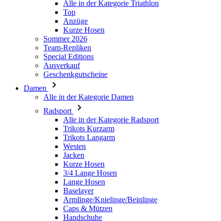
Alle in der Kategorie Triathlon
Top
PHPSESSID
Anzüge
Kurze Hosen
Sommer 2026
Team-Repliken
Special Editions
Ausverkauf
Geschenkgutscheine
VISITOR_PRIVACY_
Damen
Alle in der Kategorie Damen
Radsport
Alle in der Kategorie Radsport
Trikots Kurzarm
Trikots Langarm
ipCountry
Westen
Jacken
Kurze Hosen
CookieScriptConse
3/4 Lange Hosen
Lange Hosen
Baselayer
Armlinge/Knielinge/Beinlinge
Caps & Mützen
Handschuhe