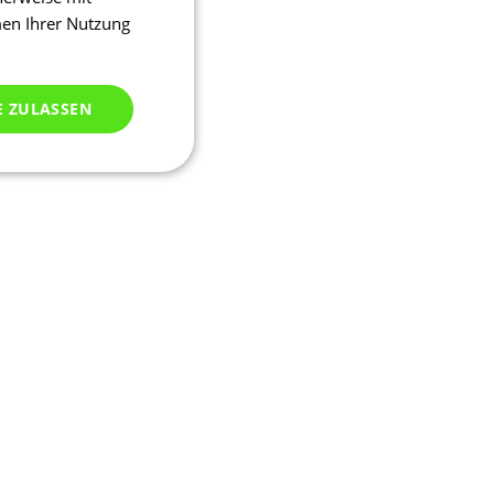
men Ihrer Nutzung
E ZULASSEN
ich klassifiziert
meldung und die
wendet werden.
ssion, um eine
u identifizieren