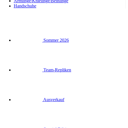
Armlinge/Knielinge/Beinlinge
Handschuhe
Sommer 2026
Team-Repliken
Ausverkauf
Special Editions