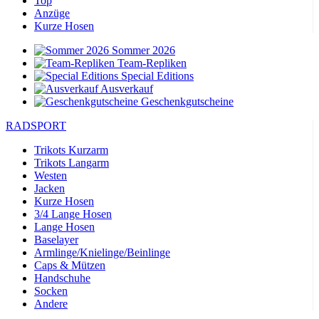
Top
Anzüge
Kurze Hosen
Sommer 2026
Team-Repliken
Special Editions
Ausverkauf
Geschenkgutscheine
RADSPORT
Trikots Kurzarm
Trikots Langarm
Westen
Jacken
Kurze Hosen
3/4 Lange Hosen
Lange Hosen
Baselayer
Armlinge/Knielinge/Beinlinge
Caps & Mützen
Handschuhe
Socken
Andere