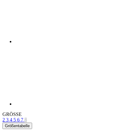
GRÖSSE
2
3
4
5
6
7
8
Größentabelle