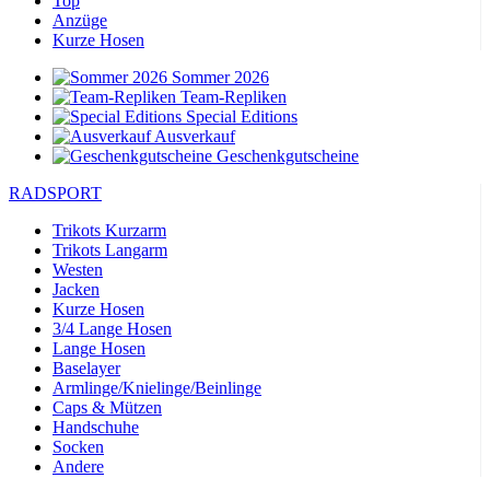
Top
Anzüge
Kurze Hosen
Sommer 2026
Team-Repliken
Special Editions
Ausverkauf
Geschenkgutscheine
RADSPORT
Trikots Kurzarm
Trikots Langarm
Westen
Jacken
Kurze Hosen
3/4 Lange Hosen
Lange Hosen
Baselayer
Armlinge/Knielinge/Beinlinge
Caps & Mützen
Handschuhe
Socken
Andere