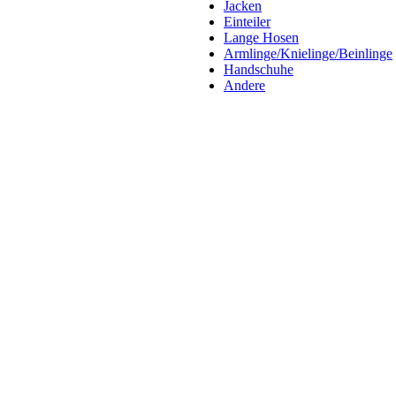
Jacken
Einteiler
Lange Hosen
Armlinge/Knielinge/Beinlinge
Handschuhe
Andere