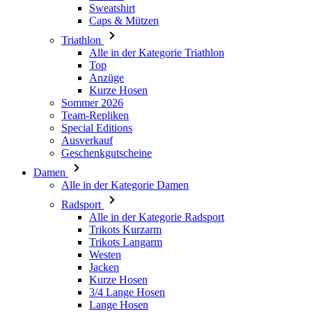
Top
Anzüge
Kurze Hosen
Sommer 2026
Team-Repliken
Special Editions
Ausverkauf
Geschenkgutscheine
Damen
Alle in der Kategorie Damen
Radsport
Alle in der Kategorie Radsport
Trikots Kurzarm
Trikots Langarm
Westen
Jacken
Kurze Hosen
3/4 Lange Hosen
Lange Hosen
Baselayer
Armlinge/Knielinge/Beinlinge
Caps & Mützen
Handschuhe
Socken