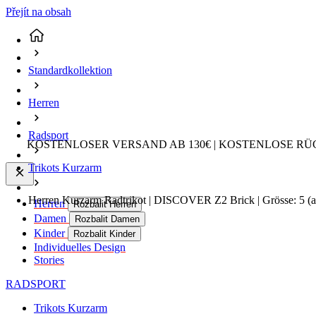
Přejít na obsah
Standardkollektion
Herren
Radsport
KOSTENLOSER VERSAND AB 130€ | KOSTENLOSE RÜ
Trikots Kurzarm
Herren Kurzarm Radtrikot | DISCOVER Z2 Brick | Grösse: 5
(a
Herren
Rozbalit Herren
Damen
Rozbalit Damen
Kinder
Rozbalit Kinder
Individuelles Design
Stories
RADSPORT
Trikots Kurzarm