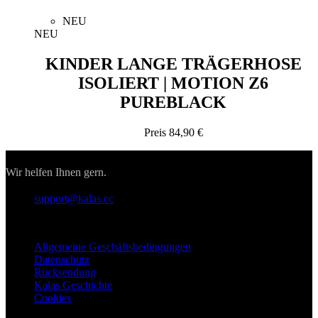
KINDER LANGE TRÄGERHOSE
ISOLIERT | MOTION Z6
PUREBLACK
Preis
84,90 €
Kontakt
Wir helfen Ihnen gern.
support@kalas.cc
Informationen
Allgemeine Geschäftsbedingungen
Datenschutz
Rücksendung
Kalas Geschichte
Cookies
Für Kunden
Versand
Download
Haufig gestellte Fragen