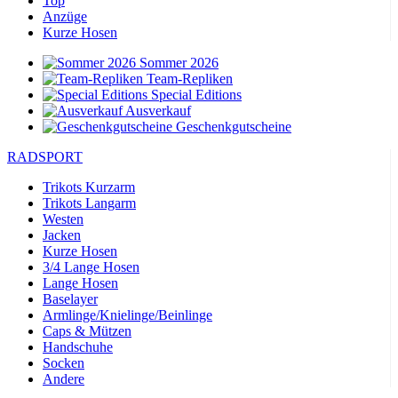
Top
Anzüge
Kurze Hosen
Sommer 2026
Team-Repliken
Special Editions
Ausverkauf
Geschenkgutscheine
RADSPORT
Trikots Kurzarm
Trikots Langarm
Westen
Jacken
Kurze Hosen
3/4 Lange Hosen
Lange Hosen
Baselayer
Armlinge/Knielinge/Beinlinge
Caps & Mützen
Handschuhe
Socken
Andere