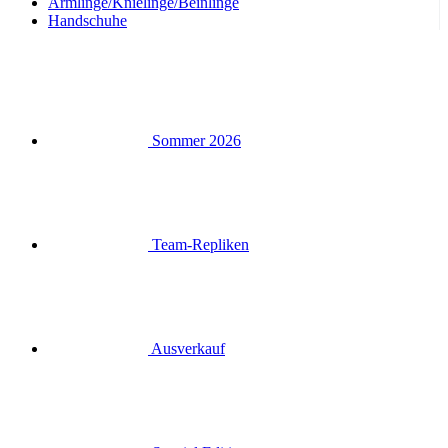
Armlinge/Knielinge/Beinlinge
Handschuhe
Sommer 2026
Team-Repliken
Ausverkauf
Special Editions