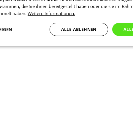
usammen, die Sie ihnen bereitgestellt haben oder die sie im Rah
ammelt haben.
Weitere Informationen.
EIGEN
ALLE ABLEHNEN
ALL
Statistiken
Marketing
Funktionalität
N
Notwendig
Statistiken
Marketing
Funktionalität
Nich klassifiziert
che Cookies ermöglichen wesentliche Kernfunktionen der Website wie die Benutzeran
ne die unbedingt erforderlichen Cookies kann die Website nicht ordnungsgemäß ver
Anbieter
/
Ablaufdatum
Beschreibung
Domäne
1 Tag
Intern verwendet laravel laravel_se
Laravel LLC
Sitzungsinstanz für einen Benutzer z
www.kalaswear.de