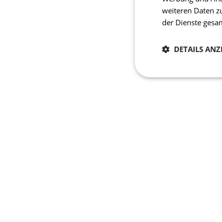
weiteren Daten z
der Dienste ges
DETAILS ANZ
Notwendig
Unbedingt erforderli
Kontoverwaltung. Oh
Name
laravel_session