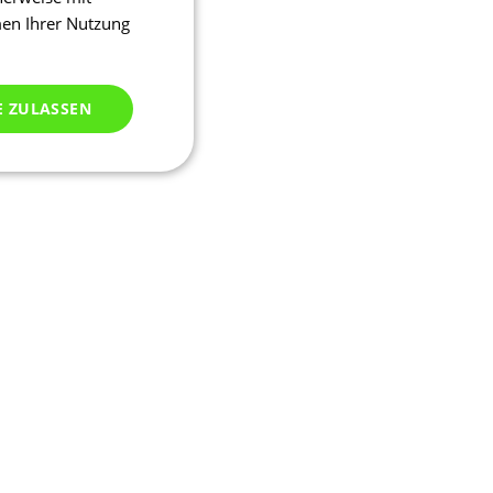
men Ihrer Nutzung
E ZULASSEN
ich klassifiziert
meldung und die
wendet werden.
ssion, um eine
u identifizieren