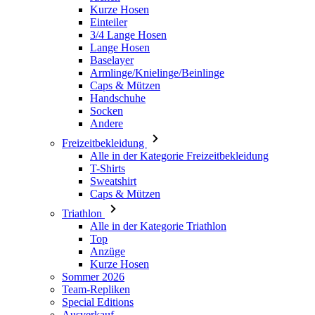
Armlinge/Knielinge/Beinlinge
Caps & Mützen
Handschuhe
Socken
Andere
Freizeitbekleidung
Alle in der Kategorie Freizeitbekleidung
T-Shirts
Sweatshirt
Caps & Mützen
Triathlon
Alle in der Kategorie Triathlon
Top
Anzüge
Kurze Hosen
Sommer 2026
Team-Repliken
Special Editions
Ausverkauf
Geschenkgutscheine
Damen
Alle in der Kategorie Damen