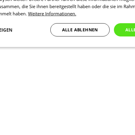
usammen, die Sie ihnen bereitgestellt haben oder die sie im Rah
ammelt haben.
Weitere Informationen.
EIGEN
ALLE ABLEHNEN
ALL
Statistiken
Marketing
Funktionalität
N
Notwendig
Statistiken
Marketing
Funktionalität
Nich klassifiziert
che Cookies ermöglichen wesentliche Kernfunktionen der Website wie die Benutzeran
ne die unbedingt erforderlichen Cookies kann die Website nicht ordnungsgemäß ver
Anbieter
/
Ablaufdatum
Beschreibung
Domäne
1 Tag
Intern verwendet laravel laravel_se
Laravel LLC
Sitzungsinstanz für einen Benutzer z
www.kalaswear.de