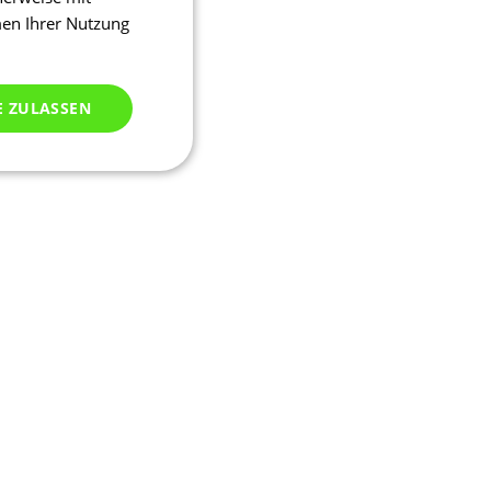
men Ihrer Nutzung
E ZULASSEN
ich klassifiziert
meldung und die
wendet werden.
ssion, um eine
u identifizieren