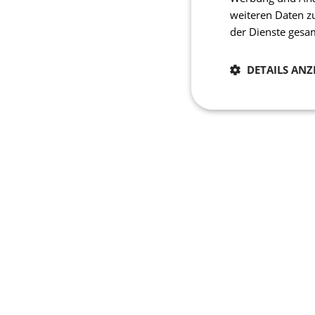
weiteren Daten z
der Dienste ges
DETAILS ANZ
Notwendig
Unbedingt erforderli
Kontoverwaltung. Oh
Name
laravel_session