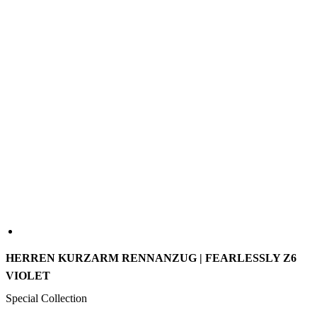
HERREN KURZARM RENNANZUG | FEARLESSLY Z6
VIOLET
Special Collection
Fearlessly ist ein Kunstwerk, das zu einer Radsportkollektion
geworden ist. Eine ausdrucksstarke Kombination aus Farben, die
auf der Straße weiterlebt. Dieser leichte Skinsuit bietet
aerodynamische Vorteile bei Straßenrennen, Cyclocross oder MTB.
Er besitzt eine dreigeteilte Rückentasche und eine Öffnung für