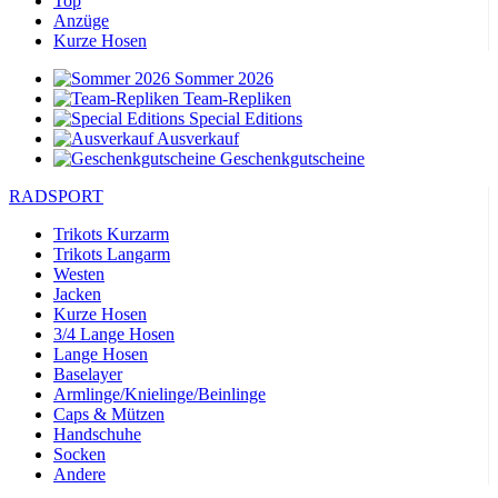
Top
Anzüge
Kurze Hosen
Sommer 2026
Team-Repliken
Special Editions
Ausverkauf
Geschenkgutscheine
RADSPORT
Trikots Kurzarm
Trikots Langarm
Westen
Jacken
Kurze Hosen
3/4 Lange Hosen
Lange Hosen
Baselayer
Armlinge/Knielinge/Beinlinge
Caps & Mützen
Handschuhe
Socken
Andere