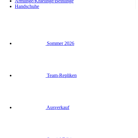
Armlinge/Knielinge/Beinlinge
Handschuhe
Sommer 2026
Team-Repliken
Ausverkauf
Special Editions