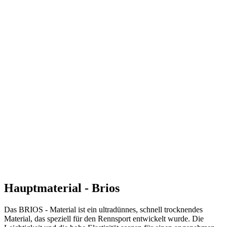
Hauptmaterial - Brios
Das BRIOS - Material ist ein ultradünnes, schnell trocknendes
Material, das speziell für den Rennsport entwickelt wurde. Die
Leichtigkeit und die hohe Elastizität sorgen für einen angenehmen
Tragekomfort insbesondere bei langen Rennen.
Textilien: 85 % PES, 15 % LYCRA
Grammatur: 125 g/m