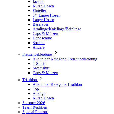
Baselayer
Armlinge/Knielinge/Beinlinge
Caps & Mützen
Handschuhe
Socken
Andere
Freizeitbekleidung
Alle in der Kategorie Freizeitbekleidung
T-Shirts
Sweatshirt
Caps & Mützen
Triathlon
Alle in der Kategorie Triathlon
Top
Anzüge
Kurze Hosen
Sommer 2026
Team-Repliken
Special Editions
Ausverkauf
Geschenkgutscheine
Damen
Alle in der Kategorie Damen