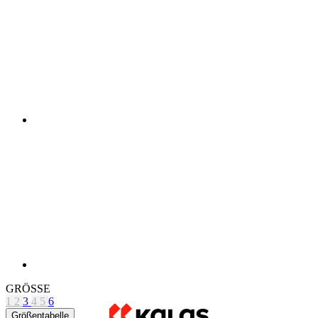
GRÖSSE
1
2
3
4
5
6
Größentabelle
Nicht auf Lager
Původní cena
89 €
Preis
71,20 €