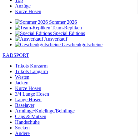
Top
Anzüge
Kurze Hosen
Sommer 2026
Team-Repliken
Special Editions
Ausverkauf
Geschenkgutscheine
RADSPORT
Trikots Kurzarm
Trikots Langarm
Westen
Jacken
Kurze Hosen
3/4 Lange Hosen
Lange Hosen
Baselayer
Armlinge/Knielinge/Beinlinge
Caps & Mützen
Handschuhe
Socken
Andere