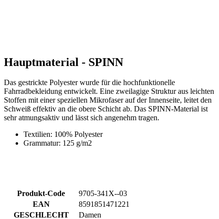
Hauptmaterial - SPINN
Das gestrickte Polyester wurde für die hochfunktionelle
Fahrradbekleidung entwickelt. Eine zweilagige Struktur aus leichten
Stoffen mit einer speziellen Mikrofaser auf der Innenseite, leitet den
Schweiß effektiv an die obere Schicht ab. Das SPINN-Material ist
sehr atmungsaktiv und lässt sich angenehm tragen.
Textilien: 100% Polyester
Grammatur: 125 g/m2
Produkt-Code
9705-341X--03
EAN
8591851471221
GESCHLECHT
Damen
SPORT
Radsport
KOLLEKTION
GBCT
HAUPTMATERIAL
SPINN
GRÖSSE
3