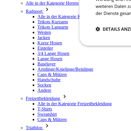
Alle in der Kategorie Herren
weiteren Daten z
Radsport
der Dienste ges
Alle in der Kategorie Radsport
Trikots Kurzarm
Trikots Langarm
DETAILS ANZ
Westen
Jacken
Kurze Hosen
Notwendig
Einteiler
3/4 Lange Hosen
Lange Hosen
Baselayer
Armlinge/Knielinge/Beinlinge
Caps & Mützen
Handschuhe
Socken
Andere
Freizeitbekleidung
Unbedingt erforderli
Kontoverwaltung. Oh
Alle in der Kategorie Freizeitbekleidung
T-Shirts
Sweatshirt
Name
Caps & Mützen
laravel_session
Triathlon