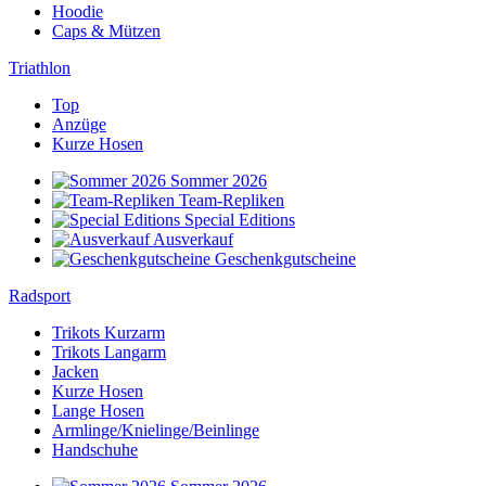
Hoodie
Caps & Mützen
Triathlon
Top
Anzüge
Kurze Hosen
Sommer 2026
Team-Repliken
Special Editions
Ausverkauf
Geschenkgutscheine
Radsport
Trikots Kurzarm
Trikots Langarm
Jacken
Kurze Hosen
Lange Hosen
Armlinge/Knielinge/Beinlinge
Handschuhe