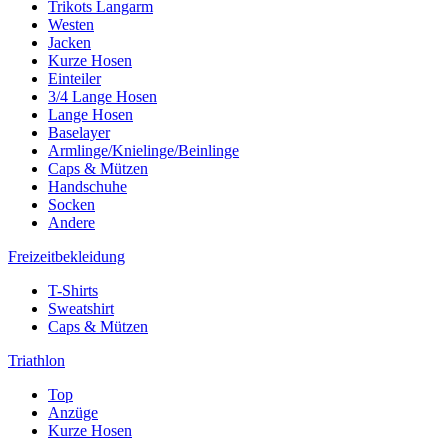
Trikots Langarm
Westen
Jacken
Kurze Hosen
Einteiler
3/4 Lange Hosen
Lange Hosen
Baselayer
Armlinge/Knielinge/Beinlinge
Caps & Mützen
Handschuhe
Socken
Andere
Freizeitbekleidung
T-Shirts
Sweatshirt
Caps & Mützen
Triathlon
Top
Anzüge
Kurze Hosen