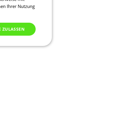
men Ihrer Nutzung
E ZULASSEN
ich klassifiziert
meldung und die
wendet werden.
ssion, um eine
u identifizieren