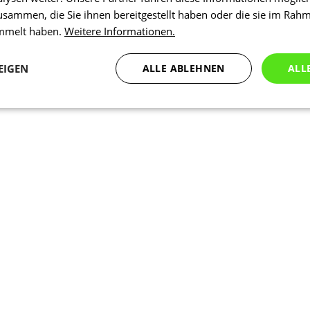
usammen, die Sie ihnen bereitgestellt haben oder die sie im Rah
ammelt haben.
Weitere Informationen.
EIGEN
ALLE ABLEHNEN
ALL
Statistiken
Marketing
Funktionalität
N
Notwendig
Statistiken
Marketing
Funktionalität
Nich klassifiziert
che Cookies ermöglichen wesentliche Kernfunktionen der Website wie die Benutzeran
ne die unbedingt erforderlichen Cookies kann die Website nicht ordnungsgemäß ver
Anbieter
/
Ablaufdatum
Beschreibung
Domäne
1 Tag
Intern verwendet laravel laravel_se
Laravel LLC
Sitzungsinstanz für einen Benutzer z
www.kalaswear.de