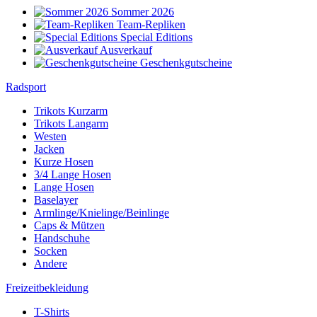
Sommer 2026
Team-Repliken
Special Editions
Ausverkauf
Geschenkgutscheine
Radsport
Trikots Kurzarm
Trikots Langarm
Westen
Jacken
Kurze Hosen
3/4 Lange Hosen
Lange Hosen
Baselayer
Armlinge/Knielinge/Beinlinge
Caps & Mützen
Handschuhe
Socken
Andere
Freizeitbekleidung
T-Shirts