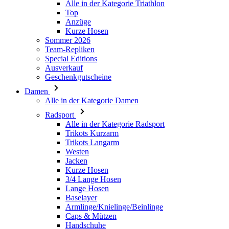
Alle in der Kategorie Triathlon
Top
PHPSESSID
Anzüge
Kurze Hosen
Sommer 2026
Team-Repliken
Special Editions
Ausverkauf
Geschenkgutscheine
VISITOR_PRIVACY_
Damen
Alle in der Kategorie Damen
Radsport
Alle in der Kategorie Radsport
Trikots Kurzarm
Trikots Langarm
ipCountry
Westen
Jacken
Kurze Hosen
CookieScriptConse
3/4 Lange Hosen
Lange Hosen
Baselayer
Armlinge/Knielinge/Beinlinge
Caps & Mützen
Handschuhe