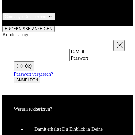
Germany / Deutschland
© 2026 KALAS Sportswear
ERGEBNISSE ANZEIGEN
Notwendig
Statistiken
Marketing
Kunden-Login
Funktionalität
Nich klassifiziert
Schließen
E-Mail
Unbedingt erforderliche Cookies ermöglichen
Passwort
wesentliche Kernfunktionen der Website wie die
Benutzeranmeldung und die Kontoverwaltung.
Ohne die unbedingt erforderlichen Cookies kann die
Website nicht ordnungsgemäß verwendet werden.
Passwort vergessen?
ANMELDEN
Anbieter
/
Name
Ablaufdatum
Domäne
laravel_session
1 Tag
Laravel LLC
www.kalaswear.de
Warum registrieren?
PHPSESSID
Sitzung
PHP.net
www.kalaswear.de
Damit erhältst Du Einblick in Deine