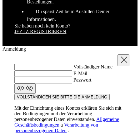
Bestellungen.
Du sparst Zeit beim Ausfüllen Deiner
Informationen.
Sie haben noch kein Konto?
JEZTZ REGISTRIEREN
Google
Anmeldung
Privacy Policy
Schließen
Vollständiger Name
VISITOR_PRIVACY_METADATA
5 Monate 4
YouTube
E-Mail
Wochen
.youtube.com
Passwort
VOLLSTÄNDIGEN SIE BITTE DIE ANMELDUNG
Mit der Einrichtung eines Kontos erklären Sie sich mit
den Bedingungen und der Verarbeitung
personenbezogener Daten einverstanden.
Allgemeine
Geschäftsbedingungen
a
Verarbeitung von
personenbezogenen Daten
.
ipCountry
www.kalaswear.de
1 Jahr