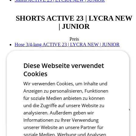
SHORTS ACTIVE 23 | LYCRA NEW
| JUNIOR
Preis
Hose 3/4-lang ACTIVE 23 | LYCRA NEW | JUNIOR
HOSE 3/4-LANG ACTIVE 23 |
Diese Webseite verwendet
LYCRA NEW | JUNIOR
Cookies
Wir verwenden Cookies, um Inhalte und
Preis
Hose lang ACTIVE 23 | LYCRA NEW | JUNIOR
Anzeigen zu personalisieren, Funktionen
für soziale Medien anbieten zu können
und die Zugriffe auf unsere Website zu
HOSE LANG ACTIVE 23 | LYCRA
analysieren. Außerdem geben wir
NEW | JUNIOR
Informationen zu Ihrer Verwendung
unserer Website an unsere Partner für
Preis
soziale Medien, Werbung und Analysen