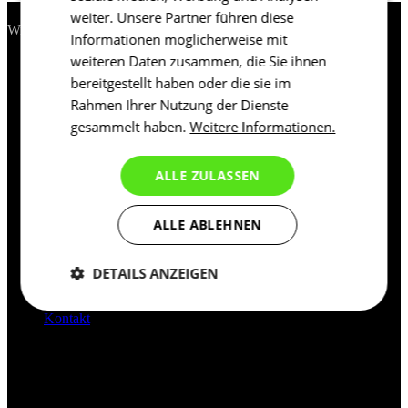
Kontakt
weiter. Unsere Partner führen diese
Wir helfen Ihnen gern.
Informationen möglicherweise mit
weiteren Daten zusammen, die Sie ihnen
support@kalas.cc
bereitgestellt haben oder die sie im
Informationen
Rahmen Ihrer Nutzung der Dienste
gesammelt haben.
Weitere Informationen.
Allgemeine Geschäftsbedingungen
Datenschutz
Rücksendung
ALLE ZULASSEN
Kalas Geschichte
Cookies
Für Kunden
ALLE ABLEHNEN
Versand
Download
DETAILS ANZEIGEN
Haufig gestellte Fragen
Grössentabelle
Notwendig
Statistiken
Marketing
Kontakt
Funktionalität
Nich klassifiziert