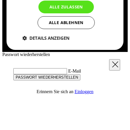
Damit erhältst Du Einblick in Deine
ALLE ZULASSEN
Bestellungen.
Du sparst Zeit beim Ausfüllen Deiner
ALLE ABLEHNEN
Informationen.
Bereits registriert?
DETAILS ANZEIGEN
ANMELDEN
Notwendig
Statistiken
Marketing
Passwort wiederherstellen
Schließen
E-Mail
Funktionalität
Nich klassifiziert
PASSWORT WIEDERHERSTELLEN
Erinnern Sie sich an
Einloggen
Notwendig
Statistiken
Marketing
Funktionalität
Nich klassifiziert