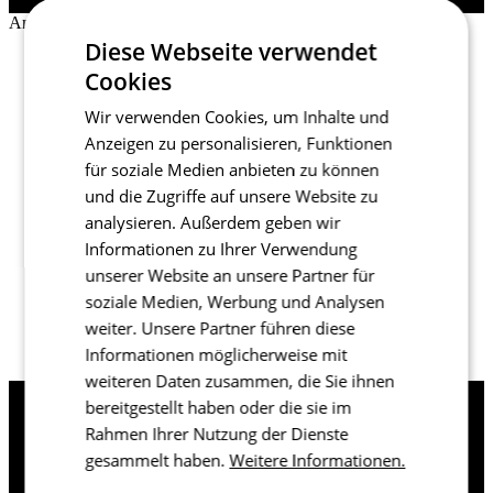
Anmeldung
Diese Webseite verwendet
Schließen
Cookies
Vollständiger Name
E-Mail
Wir verwenden Cookies, um Inhalte und
Passwort
Anzeigen zu personalisieren, Funktionen
für soziale Medien anbieten zu können
VOLLSTÄNDIGEN SIE BITTE DIE ANMELDUNG
und die Zugriffe auf unsere Website zu
analysieren. Außerdem geben wir
Mit der Einrichtung eines Kontos erklären Sie sich mit
Informationen zu Ihrer Verwendung
den Bedingungen und der Verarbeitung
personenbezogener Daten einverstanden.
Allgemeine
unserer Website an unsere Partner für
Geschäftsbedingungen
a
Verarbeitung von
soziale Medien, Werbung und Analysen
personenbezogenen Daten
.
weiter. Unsere Partner führen diese
Informationen möglicherweise mit
weiteren Daten zusammen, die Sie ihnen
bereitgestellt haben oder die sie im
Rahmen Ihrer Nutzung der Dienste
Warum registrieren?
gesammelt haben.
Weitere Informationen.