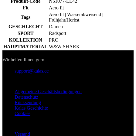
Produkt-Code
N51077-LL42
Fit
Aero fit
Aero fit | Wasserabweisend |
Tags
Frühjahr/Herbst
GESCHLECHT
Damen
SPORT
Radsport
KOLLEKTION
PRO
HAUPTMATERIAL
W&W SHARK
Kontakt
Wir helfen Ihnen gern.
support@kalas.cc
Informationen
Allgemeine Geschäftsbedingungen
Datenschutz
Rücksendung
Kalas Geschichte
Cookies
Für Kunden
Versand