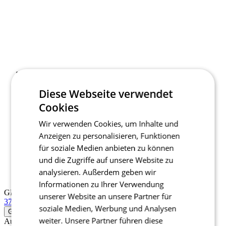
Diese Webseite verwendet
GRÖSSE
Cookies
37-39
40-42
43-45
46-48
Größentabelle
Wir verwenden Cookies, um Inhalte und
Auf Lager > 5 Stück
für den Versand innerhalb eines Tag
Anzeigen zu personalisieren, Funktionen
Preis
12,90 €
In den Warenkorb legen
für soziale Medien anbieten zu können
Detail produktu
und die Zugriffe auf unsere Website zu
analysieren. Außerdem geben wir
Informationen zu Ihrer Verwendung
unserer Website an unsere Partner für
soziale Medien, Werbung und Analysen
weiter. Unsere Partner führen diese