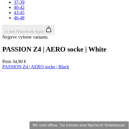
product[40000598]
www.kalaswear.de
1 Jahr
Preis
34,90 €
product[40003309]
www.kalaswear.de
1 Jahr
PASSION Z4 | AERO socke | Black
product[40002007]
www.kalaswear.de
1 Jahr
product[40001035]
www.kalaswear.de
1 Jahr
product[40003549]
www.kalaswear.de
1 Jahr
product[24083]
www.kalaswear.de
1 Jahr
product[40001618]
www.kalaswear.de
1 Jahr
product[40001890]
www.kalaswear.de
1 Jahr
product[40003326]
www.kalaswear.de
1 Jahr
product[40001866]
www.kalaswear.de
1 Jahr
product[40001877]
www.kalaswear.de
1 Jahr
product[40001033]
www.kalaswear.de
1 Jahr
product[24126]
www.kalaswear.de
1 Jahr
product[24183]
www.kalaswear.de
1 Jahr
product[24193]
www.kalaswear.de
1 Jahr
Wir sind offline, Sie können eine Nachricht hinterlassen.