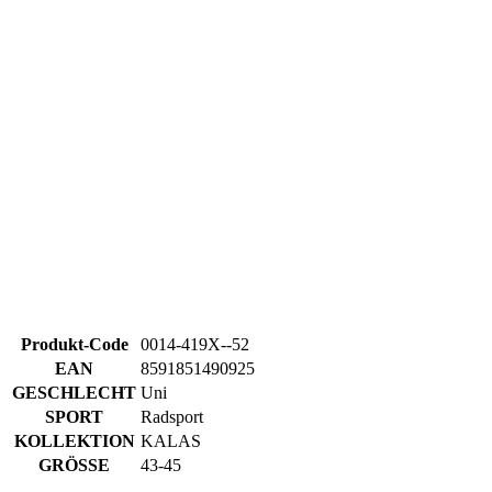
Google
Produkt-Code
0014-419X--52
Privacy Policy
EAN
8591851490925
GESCHLECHT
Uni
VISITOR_PRIVACY_METADATA
5 Monate 4
YouTube
SPORT
Radsport
Wochen
.youtube.com
KOLLEKTION
KALAS
GRÖSSE
43-45
Alternative Produkte
KALAS Z3 | Lange Radsocke Verano | white
ipCountry
www.kalaswear.de
1 Jahr