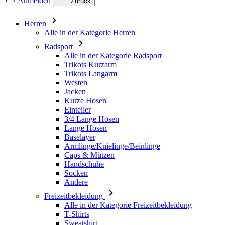
Anmelden
Zurück
Herren
Alle in der Kategorie Herren
Radsport
Alle in der Kategorie Radsport
Trikots Kurzarm
Trikots Langarm
Westen
Jacken
Kurze Hosen
Einteiler
3/4 Lange Hosen
Lange Hosen
Baselayer
Armlinge/Knielinge/Beinlinge
Caps & Mützen
Handschuhe
Socken
Andere
Freizeitbekleidung
Alle in der Kategorie Freizeitbekleidung
T-Shirts
Sweatshirt