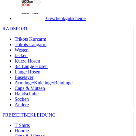
product[24149]
www.kalaswear.de
1 Jahr
product[40001620]
www.kalaswear.de
1 Jahr
Geschenkgutscheine
product[24377]
www.kalaswear.de
1 Jahr
RADSPORT
product[24258]
www.kalaswear.de
1 Jahr
Trikots Kurzarm
product[24391]
www.kalaswear.de
1 Jahr
Trikots Langarm
Westen
product[40003673]
www.kalaswear.de
1 Jahr
Jacken
product[40001888]
www.kalaswear.de
1 Jahr
Kurze Hosen
3/4 Lange Hosen
product[24138]
www.kalaswear.de
1 Jahr
Lange Hosen
Baselayer
product[40003327]
www.kalaswear.de
1 Jahr
Armlinge/Knielinge/Beinlinge
product[40001915]
www.kalaswear.de
1 Jahr
Caps & Mützen
Handschuhe
product[24182]
www.kalaswear.de
1 Jahr
Socken
product[40001872]
www.kalaswear.de
1 Jahr
Andere
product[40001961]
www.kalaswear.de
1 Jahr
FREIZEITBEKLEIDUNG
product[40001037]
www.kalaswear.de
1 Jahr
T-Shirts
product[40001044]
www.kalaswear.de
1 Jahr
Hoodie