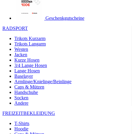
product[24149]
www.kalaswear.de
1 Jahr
product[40001620]
www.kalaswear.de
1 Jahr
Geschenkgutscheine
product[24377]
www.kalaswear.de
1 Jahr
RADSPORT
product[24258]
www.kalaswear.de
1 Jahr
Trikots Kurzarm
product[24391]
www.kalaswear.de
1 Jahr
Trikots Langarm
Westen
product[40003673]
www.kalaswear.de
1 Jahr
Jacken
product[40001888]
www.kalaswear.de
1 Jahr
Kurze Hosen
3/4 Lange Hosen
product[24138]
www.kalaswear.de
1 Jahr
Lange Hosen
Baselayer
product[40003327]
www.kalaswear.de
1 Jahr
Armlinge/Knielinge/Beinlinge
product[40001915]
www.kalaswear.de
1 Jahr
Caps & Mützen
Handschuhe
product[24182]
www.kalaswear.de
1 Jahr
Socken
product[40001872]
www.kalaswear.de
1 Jahr
Andere
product[40001961]
www.kalaswear.de
1 Jahr
FREIZEITBEKLEIDUNG
product[40001037]
www.kalaswear.de
1 Jahr
T-Shirts
product[40001044]
www.kalaswear.de
1 Jahr
Hoodie