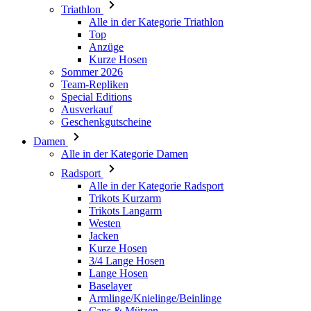
Triathlon
product[40001888]
www.kalaswear.de
1 Jahr
Alle in der Kategorie Triathlon
product[24138]
www.kalaswear.de
1 Jahr
Top
Anzüge
product[40003327]
www.kalaswear.de
1 Jahr
Kurze Hosen
Sommer 2026
product[40001915]
www.kalaswear.de
1 Jahr
Team-Repliken
product[24182]
www.kalaswear.de
1 Jahr
Special Editions
Ausverkauf
product[40001872]
www.kalaswear.de
1 Jahr
Geschenkgutscheine
product[40001961]
www.kalaswear.de
1 Jahr
Damen
product[40001037]
www.kalaswear.de
1 Jahr
Alle in der Kategorie Damen
product[40001044]
www.kalaswear.de
1 Jahr
Radsport
Alle in der Kategorie Radsport
product[24169]
www.kalaswear.de
1 Jahr
Trikots Kurzarm
Trikots Langarm
product[40001040]
www.kalaswear.de
1 Jahr
Westen
product[24242]
www.kalaswear.de
1 Jahr
Jacken
Kurze Hosen
product[40001952]
www.kalaswear.de
1 Jahr
3/4 Lange Hosen
Lange Hosen
product[40000885]
www.kalaswear.de
1 Jahr
Baselayer
product[40001893]
www.kalaswear.de
1 Jahr
Armlinge/Knielinge/Beinlinge
Caps & Mützen