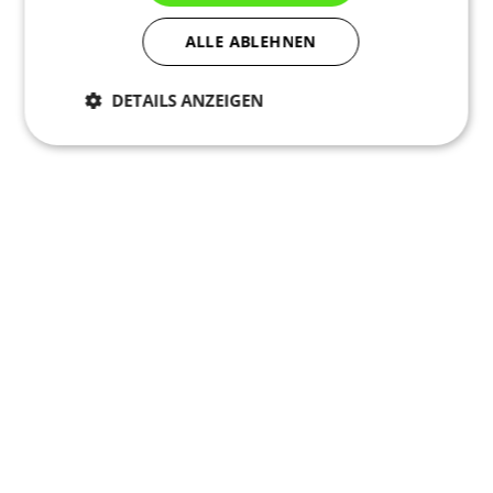
ALLE ABLEHNEN
DETAILS ANZEIGEN
Notwendig
Statistiken
Marketing
Funktionalität
Nich klassifiziert
Notwendig
Statistiken
Marketing
Funktionalität
Nich klassifiziert
Unbedingt erforderliche Cookies ermöglichen
wesentliche Kernfunktionen der Website wie die