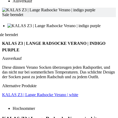
Ausverkauf
product[40003164]
www.kalaswear.de
1 Jahr
product[24222]
www.kalaswear.de
1 Jahr
Sale beendet
product[40003320]
www.kalaswear.de
1 Jahr
product[24499]
www.kalaswear.de
1 Jahr
ale beendet
product[40002006]
www.kalaswear.de
1 Jahr
KALAS Z3 | LANGE RADSOCKE VERANO | INDIGO
product[40001876]
www.kalaswear.de
1 Jahr
PURPLE
product[40001919]
www.kalaswear.de
1 Jahr
Ausverkauf
product[40001925]
www.kalaswear.de
1 Jahr
product[24251]
www.kalaswear.de
1 Jahr
Diese dünnen Verano Socken überzeugen jeden Radsportler, und
das nicht nur bei sommerlichen Temperaturen. Das schlichte Design
product[40000598]
www.kalaswear.de
1 Jahr
der Socken passt zu jedem Radschuh und zu jedem Outfit.
product[40003309]
www.kalaswear.de
1 Jahr
Alternative Produkte
product[40002007]
www.kalaswear.de
1 Jahr
KALAS Z3 | Lange Radsocke Verano | white
product[40001035]
www.kalaswear.de
1 Jahr
product[40003549]
www.kalaswear.de
1 Jahr
Hochsommer
product[24083]
www.kalaswear.de
1 Jahr