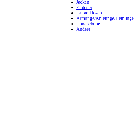
Jacken
Einteiler
Lange Hosen
Armlinge/Knielinge/Beinlinge
Handschuhe
Andere