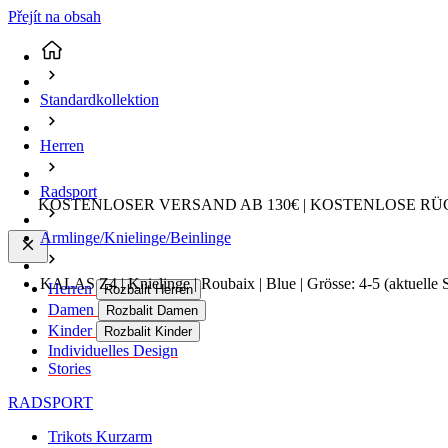
Přejít na obsah
Standardkollektion
Herren
Radsport
KOSTENLOSER VERSAND AB 130€ | KOSTENLOSE RÜ
Armlinge/Knielinge/Beinlinge
KALAS Z4 | Knielinge | Roubaix | Blue | Grösse: 4-5
(aktuelle 
Herren
Rozbalit Herren
Damen
Rozbalit Damen
Kinder
Rozbalit Kinder
Individuelles Design
Stories
RADSPORT
Trikots Kurzarm