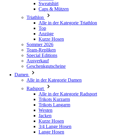
Top
Anzüge
Kurze Hosen
Sommer 2026
Team-Repliken
Special Editions
Ausverkauf
Geschenkgutscheine
Damen
Alle in der Kategorie Damen
Radsport
Alle in der Kategorie Radsport
Trikots Kurzarm
Trikots Langarm
Westen
Jacken
Kurze Hosen
3/4 Lange Hosen
Lange Hosen
Baselayer
Armlinge/Knielinge/Beinlinge
Caps & Mützen
Handschuhe
Socken