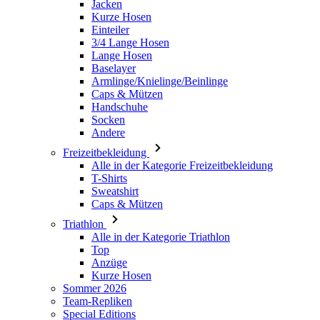
Baselayer
Armlinge/Knielinge/Beinlinge
Caps & Mützen
Handschuhe
Socken
Andere
Freizeitbekleidung
Alle in der Kategorie Freizeitbekleidung
T-Shirts
Sweatshirt
Caps & Mützen
Triathlon
Alle in der Kategorie Triathlon
Top
Anzüge
Kurze Hosen
Sommer 2026
Team-Repliken
Special Editions
Ausverkauf
Geschenkgutscheine
Damen
Alle in der Kategorie Damen