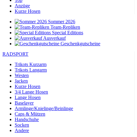
Top
Anzüge
Kurze Hosen
Sommer 2026
Team-Repliken
Special Editions
Ausverkauf
Geschenkgutscheine
RADSPORT
Trikots Kurzarm
Trikots Langarm
Westen
Jacken
Kurze Hosen
3/4 Lange Hosen
Lange Hosen
Baselayer
Armlinge/Knielinge/Beinlinge
Caps & Mützen
Handschuhe
Socken
Andere