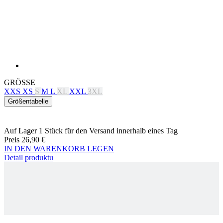
GRÖSSE
XXS
XS
S
M
L
XL
XXL
3XL
Größentabelle
Auf Lager 1 Stück
für den Versand innerhalb eines Tag
Preis
26,90 €
IN DEN WARENKORB LEGEN
Detail produktu
KALAS Z4 | T-SHIRT | NAVY
IN DEN WARENKORB LEGEN
26,90 €
Produkt-Code
9401-103X--30