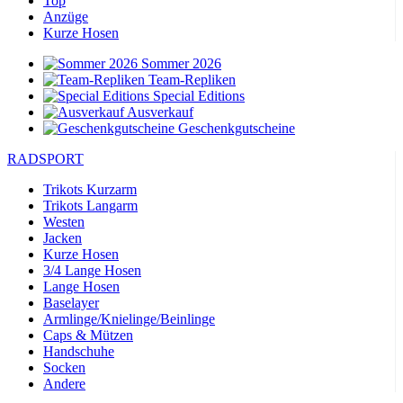
Top
Anzüge
Kurze Hosen
Sommer 2026
Team-Repliken
Special Editions
Ausverkauf
Geschenkgutscheine
RADSPORT
Trikots Kurzarm
Trikots Langarm
Westen
Jacken
Kurze Hosen
3/4 Lange Hosen
Lange Hosen
Baselayer
Armlinge/Knielinge/Beinlinge
Caps & Mützen
Handschuhe
Socken
Andere