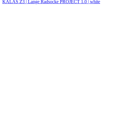
KALAS Z3 | Lange Radsocke PROJECT 1.0 | white