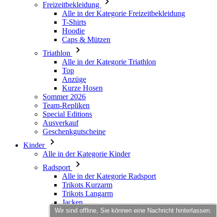
Freizeitbekleidung
Alle in der Kategorie Freizeitbekleidung
T-Shirts
Hoodie
Caps & Mützen
Triathlon
Alle in der Kategorie Triathlon
Top
Anzüge
Kurze Hosen
Sommer 2026
Team-Repliken
Special Editions
Ausverkauf
Geschenkgutscheine
Kinder
Alle in der Kategorie Kinder
Radsport
Alle in der Kategorie Radsport
Trikots Kurzarm
Trikots Langarm
Jacken
Wir sind offline, Sie können eine Nachricht hinterlassen.
Kurze Hosen