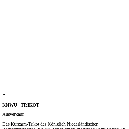
KNWU | TRIKOT
Ausverkauf
Das Kurzarm-Trikot des Königlich Niederländischen
Radsportverbands (KNWU) ist in einem modernen Paint-Splash-Stil
gehalten. Die hellen und dunklen Orangetöne sind die typischen
Farben der Niederlande und unterstreichen die Glanzzeit des
niederländischen Radsports. Das enganliegende Trikot besitzt einen
aerodynamischen Schnitt und kombiniert zwei Funktionsmaterialien.