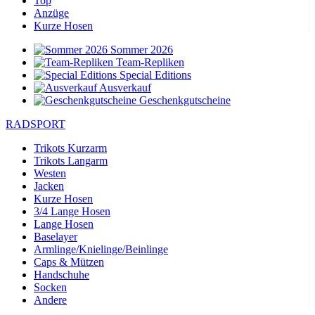
Top
Anzüge
Kurze Hosen
Sommer 2026
Team-Repliken
Special Editions
Ausverkauf
Geschenkgutscheine
RADSPORT
Trikots Kurzarm
Trikots Langarm
Westen
Jacken
Kurze Hosen
3/4 Lange Hosen
Lange Hosen
Baselayer
Armlinge/Knielinge/Beinlinge
Caps & Mützen
Handschuhe
Socken
Andere