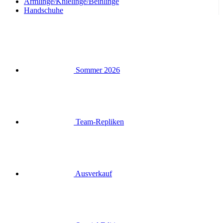
Armlinge/Knielinge/Beinlinge
Handschuhe
Sommer 2026
Team-Repliken
Ausverkauf
Special Editions