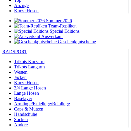
Top
Anzüge
Kurze Hosen
Sommer 2026
Team-Repliken
Special Editions
Ausverkauf
Geschenkgutscheine
RADSPORT
Trikots Kurzarm
Trikots Langarm
Westen
Jacken
Kurze Hosen
3/4 Lange Hosen
Lange Hosen
Baselayer
Armlinge/Knielinge/Beinlinge
Caps & Mützen
Handschuhe
Socken
Andere