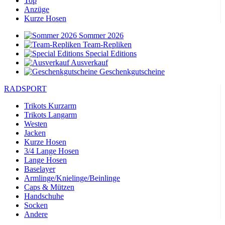
Top
Anzüge
Kurze Hosen
Sommer 2026
Team-Repliken
Special Editions
Ausverkauf
Geschenkgutscheine
RADSPORT
Trikots Kurzarm
Trikots Langarm
Westen
Jacken
Kurze Hosen
3/4 Lange Hosen
Lange Hosen
Baselayer
Armlinge/Knielinge/Beinlinge
Caps & Mützen
Handschuhe
Socken
Andere