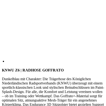
KNWU Z6 | RADHOSE GOFFRATO
Dunkelblau mit Charakter: Die Trägerhose des Königlichen
Niederländischen Radsportverbands (KNWU) überzeugt mit einem
sportlich-klassischen Look und stylischen Beinabschlüssen im Paint-
Splash-Design. Für alle, die Komfort und Leistung vereinen wollen
– ob im Training oder Wettkampf. Das Goffrato+-Material sorgt für
optimalen Sitz, atmungsaktive Mesh-Träger für ein angenehmes
Körperklima. Das Endurance 3D Sitzpolster bietet gezielten Support
– auch auf langen Strecken.
GRÖSSE
2/S
3/M
4/L
5/XL
6/XXL
7/3XL
1+/XS+
2+/S+
3+/M+