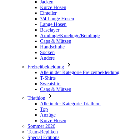
Baselayer
Armlinge/Knielinge/Beinlinge
Caps & Mützen
Handschuhe
Socken
Andere
Freizeitbekleidung
Alle in der Kategorie Freizeitbekleidung
T-Shirts
Sweatshirt
Caps & Mützen
Triathlon
Alle in der Kategorie Triathlon
Top
Anzüge
Kurze Hosen
Sommer 2026
Team-Repliken
Special Editions
Ausverkauf
Geschenkgutscheine
Damen
Alle in der Kategorie Damen