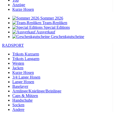
Top
Anzüge
Kurze Hosen
Sommer 2026
Team-Repliken
Special Editions
Ausverkauf
Geschenkgutscheine
RADSPORT
Trikots Kurzarm
Trikots Langarm
Westen
Jacken
Kurze Hosen
3/4 Lange Hosen
Lange Hosen
Baselayer
Armlinge/Knielinge/Beinlinge
Caps & Mützen
Handschuhe
Socken
Andere