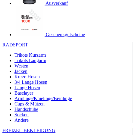
Ausverkauf
product[24119]
www.kalaswear.de
11 Monate 4
Wochen
product[24501]
www.kalaswear.de
11 Monate 4
Wochen
product[24535]
www.kalaswear.de
11 Monate 4
Geschenkgutscheine
Wochen
product[40000062]
www.kalaswear.de
11 Monate 4
RADSPORT
Wochen
Trikots Kurzarm
product[40000169]
www.kalaswear.de
11 Monate 4
Trikots Langarm
Wochen
Westen
product[40000883]
www.kalaswear.de
11 Monate 4
Jacken
Wochen
Kurze Hosen
3/4 Lange Hosen
product[40000771]
www.kalaswear.de
11 Monate 4
Wochen
Lange Hosen
Baselayer
product[40001468]
www.kalaswear.de
11 Monate 4
Armlinge/Knielinge/Beinlinge
Wochen
Caps & Mützen
product[24444]
www.kalaswear.de
11 Monate 4
Handschuhe
Wochen
Socken
Andere
product[40000996]
www.kalaswear.de
11 Monate 4
Wochen
FREIZEITBEKLEIDUNG
product[24243]
www.kalaswear.de
11 Monate 4