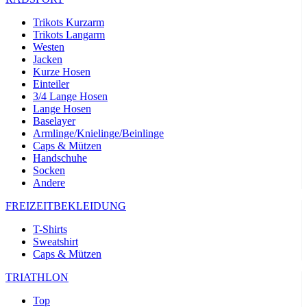
product[24532]
www.kalaswear.de
11 Monate 4
Wochen
Trikots Kurzarm
Trikots Langarm
product[40000005]
www.kalaswear.de
11 Monate 4
Wochen
Westen
Jacken
product[40000305]
www.kalaswear.de
11 Monate 4
Kurze Hosen
Wochen
Einteiler
product[24131]
www.kalaswear.de
11 Monate 4
3/4 Lange Hosen
Wochen
Lange Hosen
Baselayer
product[24204]
www.kalaswear.de
11 Monate 4
Armlinge/Knielinge/Beinlinge
Wochen
Caps & Mützen
product[24272]
www.kalaswear.de
11 Monate 4
Handschuhe
Wochen
Socken
Andere
product[24423]
www.kalaswear.de
11 Monate 4
Wochen
FREIZEITBEKLEIDUNG
product[40000732]
www.kalaswear.de
11 Monate 4
Wochen
T-Shirts
Sweatshirt
product[40001612]
www.kalaswear.de
11 Monate 4
Wochen
Caps & Mützen
product[24032]
www.kalaswear.de
11 Monate 4
TRIATHLON
Wochen
Top
product[24169]
www.kalaswear.de
11 Monate 4