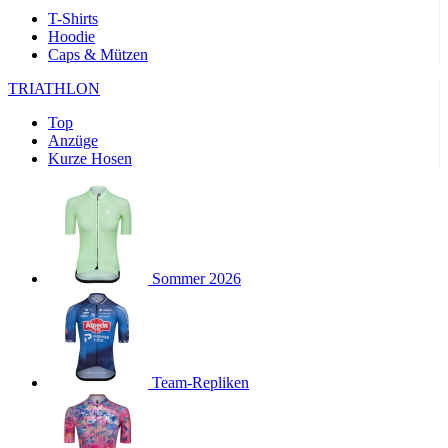
Wochen
T-Shirts
Hoodie
product[40000143]
www.kalaswear.de
11 Monate 4
Caps & Mützen
Wochen
product[40000376]
www.kalaswear.de
11 Monate 4
TRIATHLON
Wochen
Top
product[24218]
www.kalaswear.de
11 Monate 4
Anzüge
Wochen
Kurze Hosen
product[24291]
www.kalaswear.de
11 Monate 4
Wochen
product[40001024]
www.kalaswear.de
11 Monate 4
Wochen
product[40001036]
www.kalaswear.de
11 Monate 4
Wochen
Sommer 2026
product[40000167]
www.kalaswear.de
11 Monate 4
Wochen
product[24161]
www.kalaswear.de
11 Monate 4
Wochen
Team-Repliken
product[24053]
www.kalaswear.de
11 Monate 4
Wochen
product[24138]
www.kalaswear.de
11 Monate 4
Wochen