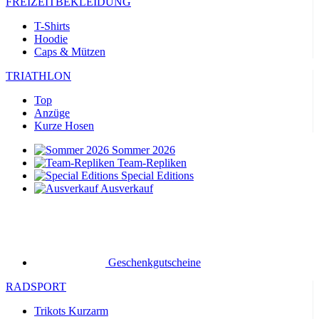
FREIZEITBEKLEIDUNG
T-Shirts
Hoodie
Caps & Mützen
TRIATHLON
Top
Anzüge
Kurze Hosen
Sommer 2026
Team-Repliken
Special Editions
Ausverkauf
Geschenkgutscheine
RADSPORT
Trikots Kurzarm
Trikots Langarm
Jacken
Kurze Hosen
Lange Hosen
Armlinge/Knielinge/Beinlinge