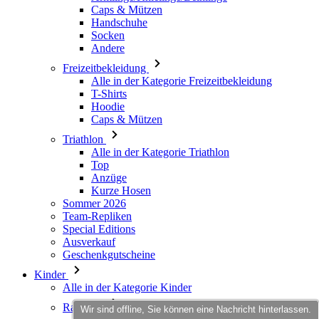
Freizeitbekleidung
Alle in der Kategorie Freizeitbekleidung
T-Shirts
Hoodie
Caps & Mützen
Triathlon
Alle in der Kategorie Triathlon
Top
Anzüge
Kurze Hosen
Sommer 2026
Team-Repliken
Special Editions
Ausverkauf
Geschenkgutscheine
Kinder
Alle in der Kategorie Kinder
Radsport
Alle in der Kategorie Radsport
Trikots Kurzarm
Trikots Langarm
Jacken
Wir sind offline, Sie können eine Nachricht hinterlassen.
Kurze Hosen