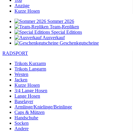
Top
Anzüge
Kurze Hosen
Sommer 2026
Team-Repliken
Special Editions
Ausverkauf
Geschenkgutscheine
RADSPORT
Trikots Kurzarm
Trikots Langarm
Westen
Jacken
Kurze Hosen
3/4 Lange Hosen
Lange Hosen
Baselayer
Armlinge/Knielinge/Beinlinge
Caps & Mützen
Handschuhe
Socken
Andere