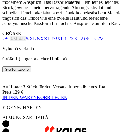
GRÖSSE
2/S
3/M
4/L
5/XL
6/XXL
7/3XL
1+/XS+
2+/S+
3+/M+
Vybraná varianta
Größe 1 (länger, gleicher Umfang)
Größentabelle
Auf Lager 3 Stück
für den Versand innerhalb eines Tag
Preis
129 €
IN DEN WARENKORB LEGEN
EIGENSCHAFTEN
ATMUNGSAKTIVITÄT