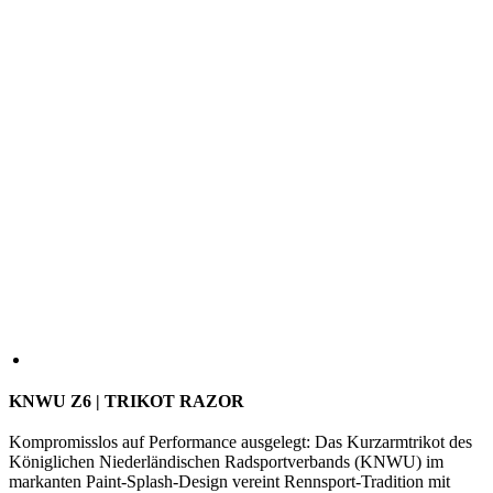
KNWU Z6 | TRIKOT RAZOR
Kompromisslos auf Performance ausgelegt: Das Kurzarmtrikot des
Königlichen Niederländischen Radsportverbands (KNWU) im
markanten Paint-Splash-Design vereint Rennsport-Tradition mit
modernem Anspruch. Das Razor-Material – ein feines, leichtes
Strickgewebe – bietet hervorragende Atmungsaktivität und
schnellen Feuchtigkeitstransport. Dank hochelastischem Material
trägt sich das Trikot wie eine zweite Haut und bietet eine
aerodynamische Passform für höchste Ansprüche auf dem Rad.