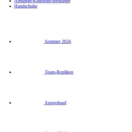
Armlinge/Knielinge/Beinlinge
Handschuhe
Sommer 2026
Team-Repliken
Ausverkauf
Special Editions