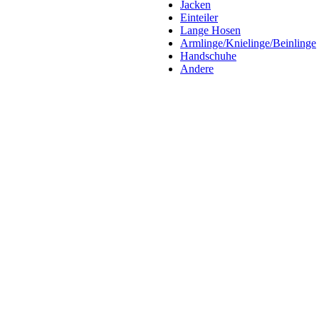
Jacken
Einteiler
Lange Hosen
Armlinge/Knielinge/Beinlinge
Handschuhe
Andere