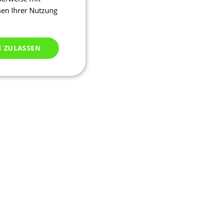
men Ihrer Nutzung
E ZULASSEN
ich klassifiziert
meldung und die
wendet werden.
ipt.com-Dienst
stellungen für