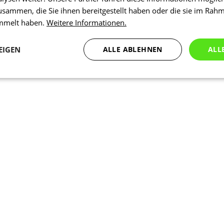
usammen, die Sie ihnen bereitgestellt haben oder die sie im Rah
ammelt haben.
Weitere Informationen.
EIGEN
ALLE ABLEHNEN
ALL
Statistiken
Marketing
Funktionalität
N
Notwendig
Statistiken
Marketing
Funktionalität
Nich klassifiziert
che Cookies ermöglichen wesentliche Kernfunktionen der Website wie die Benutzeran
ne die unbedingt erforderlichen Cookies kann die Website nicht ordnungsgemäß ver
Anbieter
/
Ablaufdatum
Beschreibung
Domäne
nt
5 Monate 3
Dieses Cookie wird vom Cookie-Scr
CookieScript
Wochen
verwendet, um die Einwilligungsein
.kalaswear.de