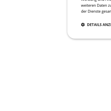
weiteren Daten z
der Dienste ges
DETAILS ANZ
Notwendig
Unbedingt erforderli
Kontoverwaltung. Oh
Name
CookieScriptConse