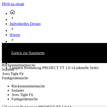
Přejít na obsah
Individuelles Design
Herren
Radsport
Zurück zur Hauptseite
Einteiler
Rückennummertasche
Langarm Rennanzug PROJECT TT 1.0 14
(aktuelle Seite)
Sommer
Aero Tight Fit
Funkgerätetasche
Rückennummertasche
Sommer
Aero Tight Fit
Funkgerätetasche