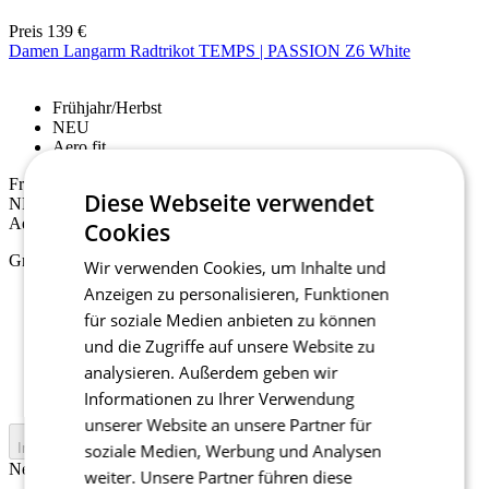
Preis
139 €
Damen Langarm Radtrikot TEMPS | PASSION Z6 White
Frühjahr/Herbst
NEU
Aero fit
Frühjahr/Herbst
Diese Webseite verwendet
NEU
Aero fit
Cookies
Größe auswählen:
Wir verwenden Cookies, um Inhalte und
Anzeigen zu personalisieren, Funktionen
0/XXS
1/XS
für soziale Medien anbieten zu können
2/S
und die Zugriffe auf unsere Website zu
3/M
analysieren. Außerdem geben wir
4/L
5/XL
Informationen zu Ihrer Verwendung
unserer Website an unsere Partner für
In den Warenkorb legen
soziale Medien, Werbung und Analysen
Nejprve vyberte variantu
weiter. Unsere Partner führen diese