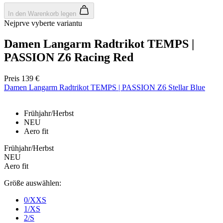
In den Warenkorb legen
Nejprve vyberte variantu
Damen Langarm Radtrikot TEMPS |
Notwendig
Statistiken
Marketing
PASSION Z6 Racing Red
Funktionalität
Nich klassifiziert
Unbedingt erforderliche Cookies ermöglichen
Preis
139 €
wesentliche Kernfunktionen der Website wie die
Damen Langarm Radtrikot TEMPS | PASSION Z6 Stellar Blue
Benutzeranmeldung und die Kontoverwaltung.
Ohne die unbedingt erforderlichen Cookies kann die
Website nicht ordnungsgemäß verwendet werden.
Frühjahr/Herbst
Anbieter
/
NEU
Name
Ablaufdatum
Domäne
Aero fit
laravel_session
1 Tag
Laravel LLC
Frühjahr/Herbst
www.kalaswear.de
NEU
Aero fit
PHPSESSID
Sitzung
PHP.net
Größe auswählen:
www.kalaswear.de
0/XXS
1/XS
2/S