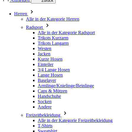
Anmelden
Zurück
Herren
Alle in der Kategorie Herren
Radsport
Alle in der Kategorie Radsport
Trikots Kurzarm
Trikots Langarm
Westen
Jacken
Kurze Hosen
Einteiler
3/4 Lange Hosen
Lange Hosen
Baselayer
Armlinge/Knielinge/Beinlinge
Caps & Mützen
Handschuhe
Socken
Andere
Freizeitbekleidung
Alle in der Kategorie Freizeitbekleidung
T-Shirts
Sweatshirt