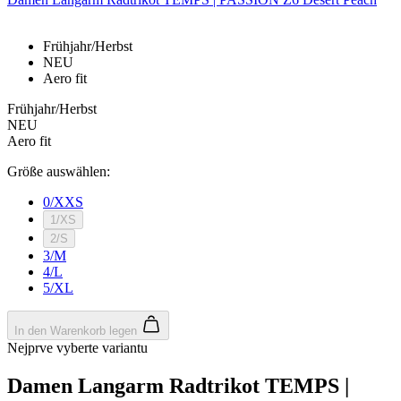
product[40003160]
www.kalaswear.de
1 Jahr
dem w
der We
product[40001975]
www.kalaswear.de
1 Jahr
inter
Frühjahr/Herbst
messe
product[40001878]
www.kalaswear.de
1 Jahr
NEU
MUID
1 Jahr
Diese
Microsoft
Aero fit
product[40001970]
www.kalaswear.de
1 Jahr
von Mi
Corporation
als ei
.clarity.ms
product[24532]
www.kalaswear.de
1 Jahr
Frühjahr/Herbst
Benut
verwe
NEU
product[40003547]
www.kalaswear.de
1 Jahr
durch
Aero fit
Micros
product[40003313]
www.kalaswear.de
1 Jahr
festge
Größe auswählen:
wird a
product[24375]
www.kalaswear.de
1 Jahr
angen
die S
0/XXS
product[24301]
www.kalaswear.de
1 Jahr
über v
1/XS
versc
product[40001949]
www.kalaswear.de
1 Jahr
Micro
2/S
hinweg
3/M
product[40001967]
www.kalaswear.de
1 Jahr
um di
4/L
Benut
zu er
5/XL
product[24053]
www.kalaswear.de
1 Jahr
_fbp
2 Monate 4
Wird 
product[40003315]
Meta Platform
www.kalaswear.de
1 Jahr
Wochen
verwe
Inc.
In den Warenkorb legen
Reihe
product[40003548]
.kalaswear.de
www.kalaswear.de
1 Jahr
Nejprve vyberte variantu
Werbe
liefern
__Secure-YNID
.youtube.com
5 Monate 4
Gebot
Wochen
Damen Langarm Radtrikot TEMPS |
Werbe