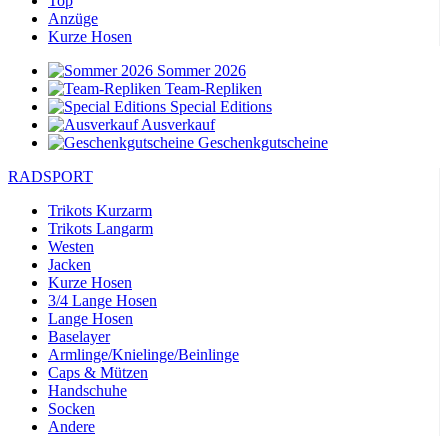
Top
Anzüge
Kurze Hosen
Sommer 2026
Team-Repliken
Special Editions
Ausverkauf
Geschenkgutscheine
RADSPORT
Trikots Kurzarm
Trikots Langarm
Westen
Jacken
Kurze Hosen
3/4 Lange Hosen
Lange Hosen
Baselayer
Armlinge/Knielinge/Beinlinge
Caps & Mützen
Handschuhe
Socken
Andere