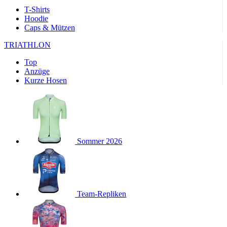
Wochen
T-Shirts
Hoodie
product[40000143]
www.kalaswear.de
11 Monate 4
Caps & Mützen
Wochen
product[40000376]
www.kalaswear.de
11 Monate 4
TRIATHLON
Wochen
Top
product[24218]
www.kalaswear.de
11 Monate 4
Anzüge
Wochen
Kurze Hosen
product[24291]
www.kalaswear.de
11 Monate 4
Wochen
product[40001024]
www.kalaswear.de
11 Monate 4
Wochen
product[40001036]
www.kalaswear.de
11 Monate 4
Wochen
Sommer 2026
product[40000167]
www.kalaswear.de
11 Monate 4
Wochen
product[24161]
www.kalaswear.de
11 Monate 4
Wochen
Team-Repliken
product[24053]
www.kalaswear.de
11 Monate 4
Wochen
product[24138]
www.kalaswear.de
11 Monate 4
Wochen