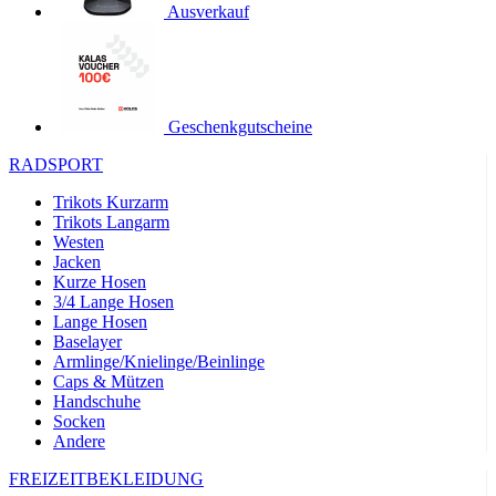
Ausverkauf
product[24119]
www.kalaswear.de
11 Monate 4
Wochen
product[24501]
www.kalaswear.de
11 Monate 4
Wochen
product[24535]
www.kalaswear.de
11 Monate 4
Geschenkgutscheine
Wochen
product[40000062]
www.kalaswear.de
11 Monate 4
RADSPORT
Wochen
Trikots Kurzarm
product[40000169]
www.kalaswear.de
11 Monate 4
Trikots Langarm
Wochen
Westen
product[40000883]
www.kalaswear.de
11 Monate 4
Jacken
Wochen
Kurze Hosen
3/4 Lange Hosen
product[40000771]
www.kalaswear.de
11 Monate 4
Wochen
Lange Hosen
Baselayer
product[40001468]
www.kalaswear.de
11 Monate 4
Armlinge/Knielinge/Beinlinge
Wochen
Caps & Mützen
product[24444]
www.kalaswear.de
11 Monate 4
Handschuhe
Wochen
Socken
Andere
product[40000996]
www.kalaswear.de
11 Monate 4
Wochen
FREIZEITBEKLEIDUNG
product[24243]
www.kalaswear.de
11 Monate 4