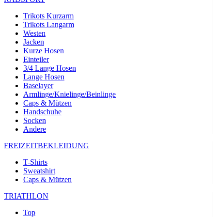
product[24532]
www.kalaswear.de
11 Monate 4
Wochen
Trikots Kurzarm
Trikots Langarm
product[40000005]
www.kalaswear.de
11 Monate 4
Wochen
Westen
Jacken
product[40000305]
www.kalaswear.de
11 Monate 4
Kurze Hosen
Wochen
Einteiler
product[24131]
www.kalaswear.de
11 Monate 4
3/4 Lange Hosen
Wochen
Lange Hosen
Baselayer
product[24204]
www.kalaswear.de
11 Monate 4
Armlinge/Knielinge/Beinlinge
Wochen
Caps & Mützen
product[24272]
www.kalaswear.de
11 Monate 4
Handschuhe
Wochen
Socken
Andere
product[24423]
www.kalaswear.de
11 Monate 4
Wochen
FREIZEITBEKLEIDUNG
product[40000732]
www.kalaswear.de
11 Monate 4
Wochen
T-Shirts
Sweatshirt
product[40001612]
www.kalaswear.de
11 Monate 4
Wochen
Caps & Mützen
product[24032]
www.kalaswear.de
11 Monate 4
TRIATHLON
Wochen
Top
product[24169]
www.kalaswear.de
11 Monate 4