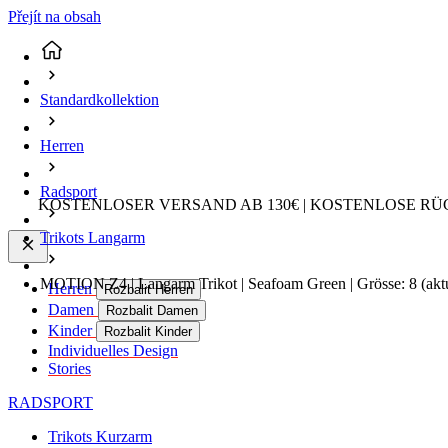
Přejít na obsah
Standardkollektion
Herren
Radsport
KOSTENLOSER VERSAND AB 130€ | KOSTENLOSE RÜ
Trikots Langarm
MOTION Z4 | Langarm Trikot | Seafoam Green | Grösse: 8
(akt
Herren
Rozbalit Herren
Damen
Rozbalit Damen
Kinder
Rozbalit Kinder
Individuelles Design
Stories
RADSPORT
Trikots Kurzarm