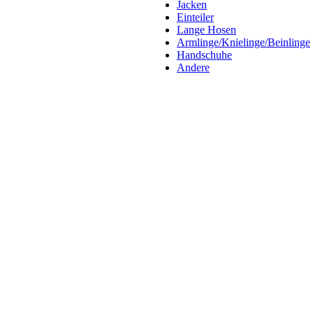
Jacken
Einteiler
Lange Hosen
Armlinge/Knielinge/Beinlinge
Handschuhe
Andere