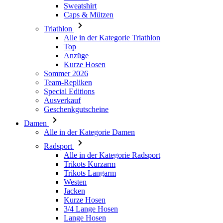
Top
Anzüge
Kurze Hosen
Sommer 2026
Team-Repliken
Special Editions
Ausverkauf
Geschenkgutscheine
Damen
Alle in der Kategorie Damen
Radsport
Alle in der Kategorie Radsport
Trikots Kurzarm
Trikots Langarm
Westen
Jacken
Kurze Hosen
3/4 Lange Hosen
Lange Hosen
Baselayer
Armlinge/Knielinge/Beinlinge
Caps & Mützen
Handschuhe
Socken