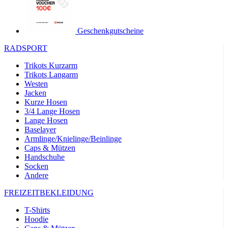
product[24149]
www.kalaswear.de
1 Jahr
product[40001620]
www.kalaswear.de
1 Jahr
Geschenkgutscheine
product[24377]
www.kalaswear.de
1 Jahr
RADSPORT
product[24258]
www.kalaswear.de
1 Jahr
Trikots Kurzarm
product[24391]
www.kalaswear.de
1 Jahr
Trikots Langarm
Westen
product[40003673]
www.kalaswear.de
1 Jahr
Jacken
product[40001888]
www.kalaswear.de
1 Jahr
Kurze Hosen
3/4 Lange Hosen
product[24138]
www.kalaswear.de
1 Jahr
Lange Hosen
Baselayer
product[40003327]
www.kalaswear.de
1 Jahr
Armlinge/Knielinge/Beinlinge
product[40001915]
www.kalaswear.de
1 Jahr
Caps & Mützen
Handschuhe
product[24182]
www.kalaswear.de
1 Jahr
Socken
product[40001872]
www.kalaswear.de
1 Jahr
Andere
product[40001961]
www.kalaswear.de
1 Jahr
FREIZEITBEKLEIDUNG
product[40001037]
www.kalaswear.de
1 Jahr
T-Shirts
product[40001044]
www.kalaswear.de
1 Jahr
Hoodie