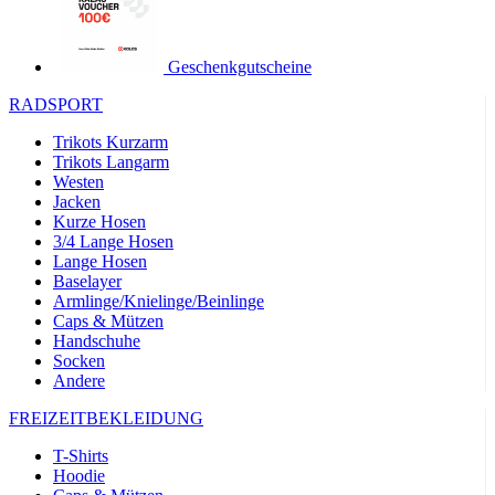
product[24149]
www.kalaswear.de
1 Jahr
product[40001620]
www.kalaswear.de
1 Jahr
Geschenkgutscheine
product[24377]
www.kalaswear.de
1 Jahr
RADSPORT
product[24258]
www.kalaswear.de
1 Jahr
Trikots Kurzarm
product[24391]
www.kalaswear.de
1 Jahr
Trikots Langarm
Westen
product[40003673]
www.kalaswear.de
1 Jahr
Jacken
product[40001888]
www.kalaswear.de
1 Jahr
Kurze Hosen
3/4 Lange Hosen
product[24138]
www.kalaswear.de
1 Jahr
Lange Hosen
Baselayer
product[40003327]
www.kalaswear.de
1 Jahr
Armlinge/Knielinge/Beinlinge
product[40001915]
www.kalaswear.de
1 Jahr
Caps & Mützen
Handschuhe
product[24182]
www.kalaswear.de
1 Jahr
Socken
product[40001872]
www.kalaswear.de
1 Jahr
Andere
product[40001961]
www.kalaswear.de
1 Jahr
FREIZEITBEKLEIDUNG
product[40001037]
www.kalaswear.de
1 Jahr
T-Shirts
product[40001044]
www.kalaswear.de
1 Jahr
Hoodie